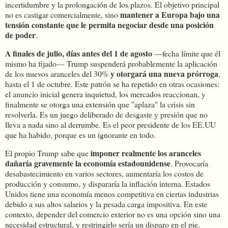
incertidumbre y la prolongación de los plazos. El objetivo principal
mantener a Europa bajo una
no es castigar comercialmente, sino
tensión constante que le permita negociar desde una posición
de poder
.
A finales de julio, días antes del 1 de agosto
—fecha límite que él
mismo ha fijado— Trump suspenderá probablemente la aplicación
y otorgará una nueva prórroga
de los nuevos aranceles del 30%
,
hasta el 1 de octubre. Este patrón se ha repetido en otras ocasiones:
el anuncio inicial genera inquietud, los mercados reaccionan, y
finalmente se otorga una extensión que "aplaza" la crisis sin
resolverla. Es un juego deliberado de desgaste y presión que no
lleva a nada sino al derrumbe. Es el peor presidente de los EE.UU
que ha habido, porque es un ignorante en todo.
imponer realmente los aranceles
El propio Trump sabe que
dañaría gravemente la economía estadounidense
. Provocaría
desabastecimiento en varios sectores, aumentaría los costos de
producción y consumo, y dispararía la inflación interna. Estados
Unidos tiene una economía menos competitiva en ciertas industrias
debido a sus altos salarios y la pesada carga impositiva. En este
contexto, depender del comercio exterior no es una opción sino una
necesidad estructural, y restringirlo sería un disparo en el pie.