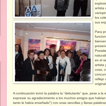
explosi
artista
variopi
los co
sus exp
Para pr
funcion
bienven
presenc
Preside
natural
en el s
artista
cosa, c
concurr
reflejo
origina
A continuación tomó la palabra la “debutante” que, pese a la
expresar su agradecimiento a los muchos amigos que habían v
tanto le había enseñado") con unas sencillas y llanas palabr