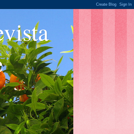
ista
e