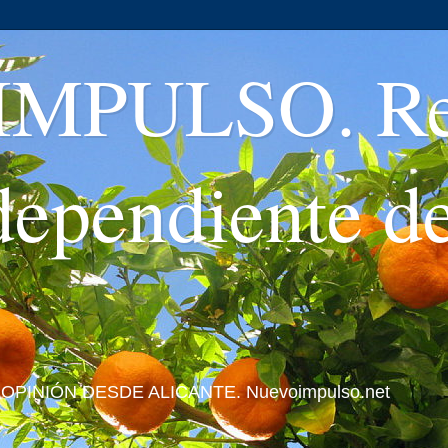
MPULSO. Rev
ndependiente d
 Y OPINIÓN DESDE ALICANTE. Nuevoimpulso.net