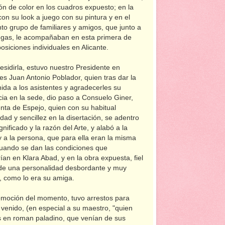
ón de color en los cuadros expuesto; en la
 con su look a juego con su pintura y en el
nto grupo de familiares y amigos, que junto a
legas, le acompañaban en esta primera de
osiciones individuales en Alicante.
esidirla, estuvo nuestro Presidente en
es Juan Antonio Poblador, quien tras dar la
ida a los asistentes y agradecerles su
ia en la sede, dio paso a Consuelo Giner,
nta de Espejo, quien con su habitual
idad y sencillez en la disertación, se adentro
ignificado y la razón del Arte, y alabó a la
 y a la persona, que para ella eran la misma
uando se dan las condiciones que
ían en Klara Abad, y en la obra expuesta, fiel
 de una personalidad desbordante y muy
l, como lo era su amiga.
 emoción del momento, tuvo arrestos para
enido, (en especial a su maestro, "quien
as en roman paladino, que venían de sus