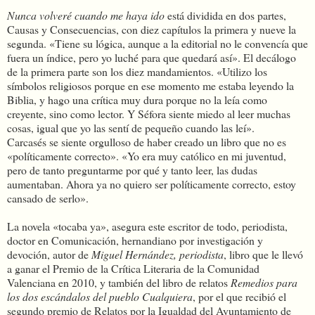
Nunca volveré cuando me haya ido
está dividida en dos partes,
Causas y Consecuencias, con diez capítulos la primera y nueve la
segunda. «Tiene su lógica, aunque a la editorial no le convencía que
fuera un índice, pero yo luché para que quedará así». El decálogo
de la primera parte son los diez mandamientos. «Utilizo los
símbolos religiosos porque en ese momento me estaba leyendo la
Biblia, y hago una crítica muy dura porque no la leía como
creyente, sino como lector. Y Séfora siente miedo al leer muchas
cosas, igual que yo las sentí de pequeño cuando las leí».
Carcasés se siente orgulloso de haber creado un libro que no es
«políticamente correcto». «Yo era muy católico en mi juventud,
pero de tanto preguntarme por qué y tanto leer, las dudas
aumentaban. Ahora ya no quiero ser políticamente correcto, estoy
cansado de serlo».
La novela «tocaba ya», asegura este escritor de todo, periodista,
doctor en Comunicación, hernandiano por investigación y
devoción, autor de
Miguel Hernández, periodista
, libro que le llevó
a ganar el Premio de la Crítica Literaria de la Comunidad
Valenciana en 2010, y también del libro de relatos
Remedios para
los dos escándalos del pueblo Cualquiera
, por el que recibió el
segundo premio de Relatos por la Igualdad del Ayuntamiento de