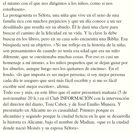
el mismo con el que nos dirigimos a los niños, como si nos
estorbasen».
La protagonista es Séfora, una niña que vive en el seno de una
familia rica con muchos prejuicios y que un día conoce a un ser
desaliñado que resulta ser su abuelo. Él le dará una clave para
buscar el camino de la felicidad en su vida. Y la clave la debe
buscar en los libros, pero en su casa solo encuentra una Biblia. Esa
búsqueda será su objetivo. «Yo me reflejo en la historia de la niña;
son pensamientos de cuando yo tenía esa edad que era un niño
diferente, que se cuestionaba muchas cosas. Por eso es casi un
homenaje a mí mismo, a los niños pequeños que se dejan guiar por
los abuelos, aunque luego nos los quitamos de encima». En el
fondo, «lo que importa es ser mejor persona; si soy mejor persona
cada día te aseguro que será más fácil escribir y si me es fácil
escribir seré mejor escritor», afirma.
Todo eso y más, en este libro que el autor presentará mañana (5 de
noiviemnbre 20 h.) en el Club INFORMACIÓN con la intervención
del director del diario, Toni Cabot, y de José Emilio Munera. Y
presentarlo en Alicante no es casualidad. Primero porque es
alicantino y segundo porque la ciudad ficticia en la que se desarrolla
la historia es Alicante, bajo el nombre de Madian, «que es la ciudad
donde nació Moisés y su esposa Séfora».