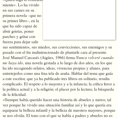
miente». Lo ha vivido
en sus carnes en su
primera novela –que no
su primer libro–, en la
que ha sido capaz de
abrir grietas, poner
parches y gritar con
fuerza para dejar salir
sus sentimientos, sus miedos, sus convicciones, sus enemigos y su
pasado con el fin malintencionado de plantarle cara al presente.
José Manuel Carcasés (Aigües, 1966) firma
Nunca volveré cuando
me haya ido
, una novela gestada a lo largo de dos años, en los que
ha ido recogiendo relatos, ideas, vivencias propias y afanes, para
entretejerlos como una fina tela de araña. Hablar del tema que guía
a este escritor, que ya ha publicado tres libros en solitario, resulta
complicado. El respeto a lo mayores y a la infancia; la crítica feroz a
la política actual y a la religión; el placer por la lectura; la búsqueda
de la felicidad.
«Siempre había querido hacer una historia de abuelos y nietos; tal
vez porque he vivido una situación familiar así y lo que quería era
equiparar la belleza infantil y la belleza de nuestros mayores, porque
se nos olvida. El tono con el que se habla a padres y abuelos no es