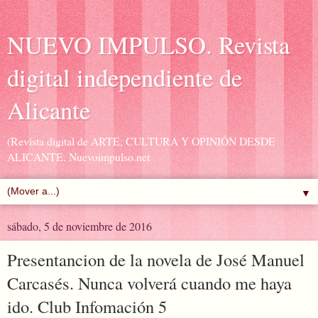
NUEVO IMPULSO. Revista
digital independiente de
Alicante
(Revista digital de ARTE, CULTURA Y OPINIÓN DESDE
ALICANTE. Nuevoimpulso.net
▼
sábado, 5 de noviembre de 2016
Presentancion de la novela de José Manuel
Carcasés. Nunca volverá cuando me haya
ido. Club Infomación 5