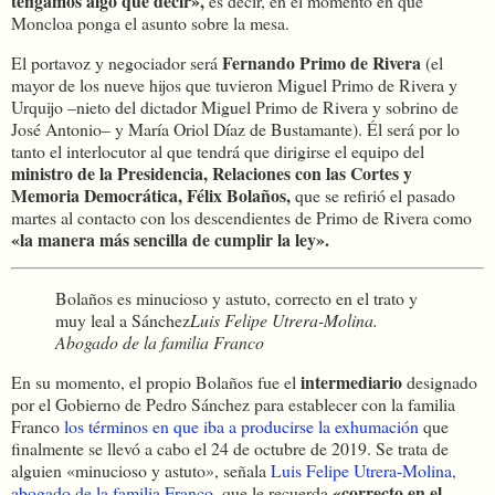
tengamos algo que decir»,
es decir, en el momento en que
Moncloa ponga el asunto sobre la mesa.
Fernando Primo de Rivera
El portavoz y negociador será
(el
mayor de los nueve hijos que tuvieron Miguel Primo de Rivera y
Urquijo –nieto del dictador Miguel Primo de Rivera y sobrino de
José Antonio– y María Oriol Díaz de Bustamante). Él será por lo
tanto el interlocutor al que tendrá que dirigirse el equipo del
ministro de la Presidencia, Relaciones con las Cortes y
Memoria Democrática, Félix Bolaños,
que se refirió el pasado
martes al contacto con los descendientes de Primo de Rivera como
«la manera más sencilla de cumplir la ley».
Bolaños es minucioso y astuto, correcto en el trato y
muy leal a Sánchez
Luis Felipe Utrera-Molina.
Abogado de la familia Franco
intermediario
En su momento, el propio Bolaños fue el
designado
por el Gobierno de Pedro Sánchez para establecer con la familia
Franco
los términos en que iba a producirse la exhumación
que
finalmente se llevó a cabo el 24 de octubre de 2019. Se trata de
alguien «minucioso y astuto», señala
Luis Felipe Utrera-Molina,
«correcto en el
abogado de la familia Franco,
que le recuerda