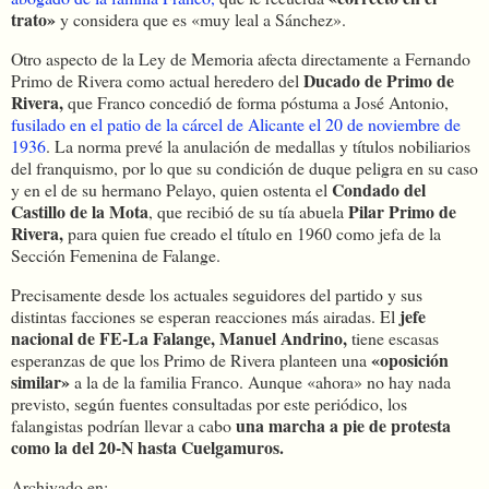
trato»
y considera que es «muy leal a Sánchez».
Otro aspecto de la Ley de Memoria afecta directamente a Fernando
Ducado de Primo de
Primo de Rivera como actual heredero del
Rivera,
que Franco concedió de forma póstuma a José Antonio,
fusilado en el patio de la cárcel de Alicante el 20 de noviembre de
1936
. La norma prevé la anulación de medallas y títulos nobiliarios
del franquismo, por lo que su condición de duque peligra en su caso
Condado del
y en el de su hermano Pelayo, quien ostenta el
Castillo de la Mota
Pilar Primo de
, que recibió de su tía abuela
Rivera,
para quien fue creado el título en 1960 como jefa de la
Sección Femenina de Falange.
Precisamente desde los actuales seguidores del partido y sus
jefe
distintas facciones se esperan reacciones más airadas. El
nacional de FE-La Falange, Manuel Andrino,
tiene escasas
«oposición
esperanzas de que los Primo de Rivera planteen una
similar»
a la de la familia Franco. Aunque «ahora» no hay nada
previsto, según fuentes consultadas por este periódico, los
una marcha a pie de protesta
falangistas podrían llevar a cabo
como la del 20-N hasta Cuelgamuros.
Archivado en: