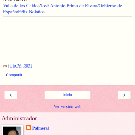
Valle de los Caídos
/
José Antonio Primo de Rivera
/
Gobierno de
España
/
Félix Bolaños
en
julio 26, 2021
Compartir
‹
›
Inicio
Ver versión web
Administrador
Palmeral