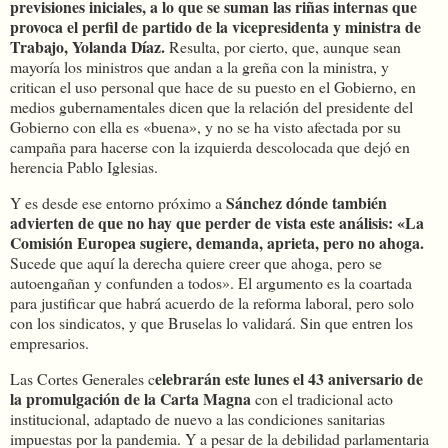
previsiones iniciales, a lo que se suman las riñas internas que
provoca el perfil de partido de la vicepresidenta y ministra de
Trabajo, Yolanda Díaz.
Resulta, por cierto, que, aunque sean
mayoría los ministros que andan a la greña con la ministra, y
critican el uso personal que hace de su puesto en el Gobierno, en
medios gubernamentales dicen que la relación del presidente del
Gobierno con ella es «buena», y no se ha visto afectada por su
campaña para hacerse con la izquierda descolocada que dejó en
herencia Pablo Iglesias.
Sánchez dónde también
Y es desde ese entorno próximo a
advierten de que no hay que perder de vista este análisis: «La
Comisión Europea sugiere, demanda, aprieta, pero no ahoga.
Sucede que aquí la derecha quiere creer que ahoga, pero se
autoengañan y confunden a todos». El argumento es la coartada
para justificar que habrá acuerdo de la reforma laboral, pero solo
con los sindicatos, y que Bruselas lo validará. Sin que entren los
empresarios.
elebrarán este lunes el 43 aniversario de
Las Cortes Generales c
la promulgación de la Carta Magna
con el tradicional acto
institucional, adaptado de nuevo a las condiciones sanitarias
impuestas por la pandemia. Y a pesar de la debilidad parlamentaria