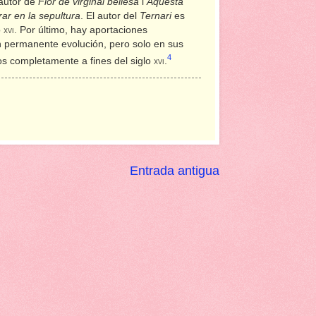
 autor de
Flor de virginal bellesa
i
Aquesta
rar en la sepultura
. El autor del
Ternari
es
o
xvi
. Por último, hay aportaciones
 permanente evolución, pero solo en sus
4
os completamente a fines del siglo
xvi
.
Entrada antigua