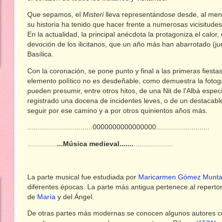
Que sepamos, el
Misteri
lleva representándose desde, al me
su historia ha tenido que hacer frente a numerosas vicisitudes 
En la actualidad, la principal anécdota la protagoniza el calor
devoción de los ilicitanos, que un año más han abarrotado (jun
Basílica.
Con la coronación, se pone punto y final a las primeras fiesta
elemento político no es desdeñable, como demuestra la fotog
pueden presumir, entre otros hitos, de una Nit de l'Albà espe
registrado una docena de incidentes leves, o de un destacable
seguir por ese camino y a por otros quinientos años más.
.................................0000000000000000...........................
...............
...Música medieval.......
....................
La parte musical fue estudiada por
Maricarmen Gómez Munt
diferentes épocas. La parte más antigua pertenece al repertor
de
María
y del Ángel.
De otras partes más modernas se conocen algunos autores