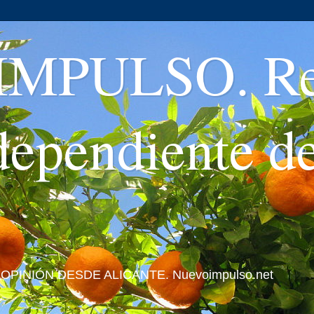
MPULSO. Rev
ndependiente d
 Y OPINIÓN DESDE ALICANTE. Nuevoimpulso.net