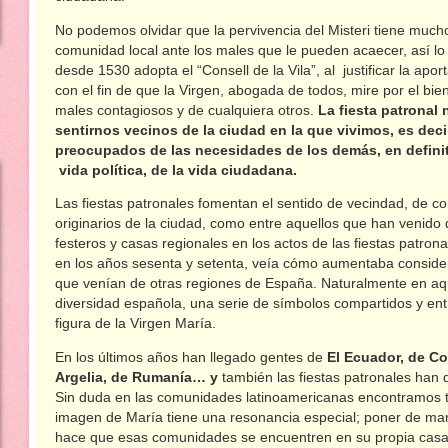
No podemos olvidar que la pervivencia del Misteri tiene mucho
comunidad local ante los males que le pueden acaecer, así lo
desde 1530 adopta el “Consell de la Vila”, al justificar la apo
con el fin de que la Virgen, abogada de todos, mire por el bien
males contagiosos y de cualquiera otros.
La fiesta patronal
sentirnos vecinos de la ciudad en la que vivimos, es deci
preocupados de las necesidades de los demás, en definit
vida política, de la vida ciudadana.
Las fiestas patronales fomentan el sentido de vecindad, de co
originarios de la ciudad, como entre aquellos que han venido d
festeros y casas regionales en los actos de las fiestas patro
en los años sesenta y setenta, veía cómo aumentaba conside
que venían de otras regiones de España. Naturalmente en aquel
diversidad española, una serie de símbolos compartidos y entr
figura de la Virgen María.
En los últimos años han llegado gentes de
El Ecuador, de Co
Argelia, de Rumanía… y
también las fiestas patronales han 
Sin duda en las comunidades latinoamericanas encontramos 
imagen de María tiene una resonancia especial; poner de man
hace que esas comunidades se encuentren en su propia casa