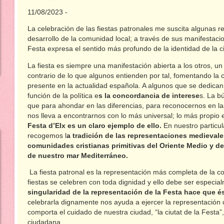
11/08/2023 -
La celebración de las fiestas patronales me suscita algunas r
desarrollo de la comunidad local; a través de sus manifestacione
Festa expresa el sentido más profundo de la identidad de la 
La fiesta es siempre una manifestación abierta a los otros, u
contrario de lo que algunos entienden por tal, fomentando la 
presente en la actualidad española. A algunos que se dedican a
función de la política e
s la concordancia de interese
s. La b
que para ahondar en las diferencias, para reconocernos en la
nos lleva a encontrarnos con lo más universal; lo más propio 
Festa d’Elx es un claro ejemplo de ello.
En nuestro particul
recogemos l
a tradición de las representaciones medievale
comunidades cristianas primitivas del Oriente Medio y de 
de nuestro mar Mediterráneo.
La fiesta patronal es la representación más completa de la c
fiestas se celebren con toda dignidad y ello debe ser especia
singularidad de la representación de la Festa hace que 
celebrarla dignamente nos ayuda a ejercer la representación
comporta el cuidado de nuestra ciudad, “la ciutat de la Festa”,
ciudadana.