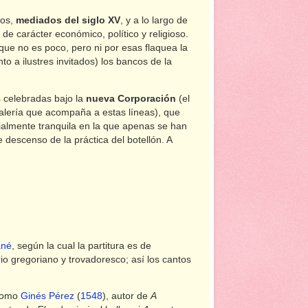
nos,
mediados del siglo XV
, y a lo largo de
de carácter económico, político y religioso.
, que no es poco, pero ni por esas flaquea la
to a ilustres invitados) los bancos de la
s celebradas bajo la
nueva Corporación
(el
alería que acompaña a estas líneas), que
cialmente tranquila en la que apenas se han
 descenso de la práctica del botellón. A
ané
, según la cual la partitura es de
io gregoriano y trovadoresco; así los cantos
 como
Ginés Pérez
(
1548
), autor de
A