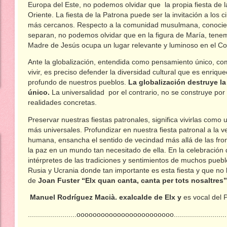
Europa del Este, no podemos olvidar que la propia fiesta de la
Oriente. La fiesta de la Patrona puede ser la invitación a lo
más cercanos. Respecto a la comunidad musulmana, conocien
separan, no podemos olvidar que en la figura de María, tene
Madre de Jesús ocupa un lugar relevante y luminoso en el Co
Ante la globalización, entendida como pensamiento único, c
vivir, es preciso defender la diversidad cultural que es enriqu
profundo de nuestros pueblos.
La globalización destruye la
único.
La universalidad por el contrario, no se construye por 
realidades concretas.
Preservar nuestras fiestas patronales, significa vivirlas como
más universales. Profundizar en nuestra fiesta patronal a la
humana, ensancha el sentido de vecindad más allá de las front
la paz en un mundo tan necesitado de ella. En la celebración
intérpretes de las tradiciones y sentimientos de muchos puebl
Rusia y Ucrania donde tan importante es esta fiesta y que no
de
Joan Fuster “Elx quan canta, canta per tots nosaltres”
Manuel Rodríguez Macià. exalcalde de Elx y
es vocal del 
........................oooooooooooooooooooooooo..........................