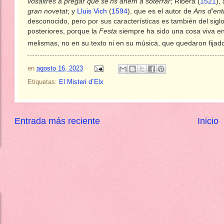
vosaltres a pregar que se'ns anem a soterrar
; Ribera (
1521
),
gran novetat
; y
Lluis Vich
(
1594
), que es el autor de
Ans d'ent
desconocido, pero por sus características es también del sigl
posteriores, porque la
Festa
siempre ha sido una cosa viva en
melismas, no en su texto ni en su música, que quedaron fijad
en
agosto 16, 2023
Etiquetas:
El Misteri d´Elx
Entrada más reciente
Inicio