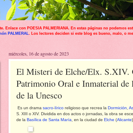
icante. Enlace con POESIA PALMERIANA. En estas páginas no podemos esta
món PALMERAL
. Los lectores deciden si este blog es bueno, malo, o me
miércoles, 16 de agosto de 2023
El Misteri de Elche/Elx. S.XIV.
Patrimonio Oral e Inmaterial de
de la Unesco
Es un drama
sacro
-
lírico
religioso que recrea la
Dormición
,
A
S. XIII o XIV. Dividida en dos actos o jornadas, la obra se esc
de la
Basílica de Santa María
, en la ciudad de
Elche
(
Alicante