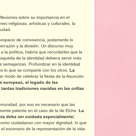
eflexiones sobre su importancia en el
s religiosas, artísticas y culturales, la
ciudad.
n espacio de convivencia, justamente lo
cerrazón y la división. Un discurso muy
 la política, habría que recordarles que la
úsqueda de la identidad debiera servir más
s semejanzas. Profundizar en la identidad
es lo que se comparte con los otros.
La
ar modo de celebrar la fiesta de la Asunción
s europeas, el legado de las
tantas tradiciones nacidas en las orillas
omunidad, por eso es necesario que las
lmente patente en el caso de la de Elche.
La
ésta deba ser cuidada especialmente;
 como ciudadanos con mayor dignidad, lo que
 el escenario de la representación de la vida