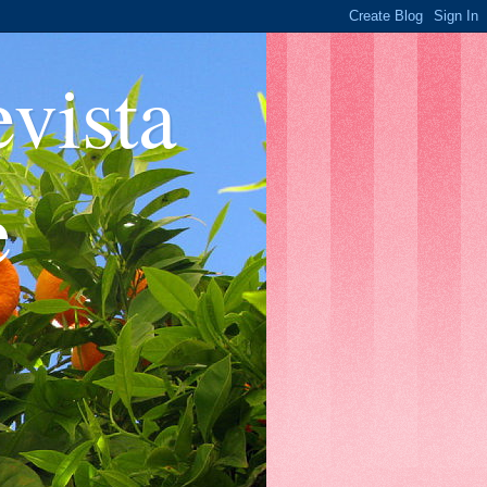
ista
e