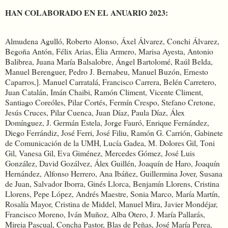
HAN COLABORADO EN EL ANUARIO 2023:
Almudena Agulló, Roberto Alonso, Áxel Álvarez, Conchi Álvarez,
Begoña Antón, Félix Arias, Élia Armero, Marisa Ayesta, Antonio
Balibrea, Juana María Balsalobre, Ángel Bartolomé, Raúl Belda,
Manuel Berenguer, Pedro J. Bernabeu, Manuel Buzón, Ernesto
Caparros,]. Manuel Carratalá, Francisco Carrera, Belén Carretero,
Juan Catalán, Imán Chaibi, Ramón Climent, Vicente Climent,
Santiago Coreóles, Pilar Cortés, Fermín Crespo, Stefano Cretone,
Jesús Cruces, Pilar Cuenca, Juan Díaz, Paula Díaz, Álex
Domínguez, J. Germán Estela, Jorge Fauró, Enrique Fernández,
Diego Ferrándiz, José Ferri, José Filiu, Ramón G. Carrión, Gabinete
de Comunicación de la UMH, Lucía Gadea, M. Dolores Gil, Toni
Gil, Vanesa Gil, Eva Giménez, Mercedes Gómez, José Luis
González, David Gozálvez, Álex Guillén, Joaquín de Haro, Joaquín
Hernández, Alfonso Herrero, Ana Ibáñez, Guillermina Jover, Susana
de Juan, Salvador Iborra, Ginés Llorca, Benjamín Llorens, Cristina
Llorens, Pepe López, Andrés Maestre, Sonia Marco, María Martín,
Rosalía Mayor, Cristina de Middel, Manuel Mira, Javier Mondéjar,
Francisco Moreno, Iván Muñoz, Alba Otero, J. María Pallarás,
Mireia Pascual, Concha Pastor, Blas de Peñas, José María Perea,