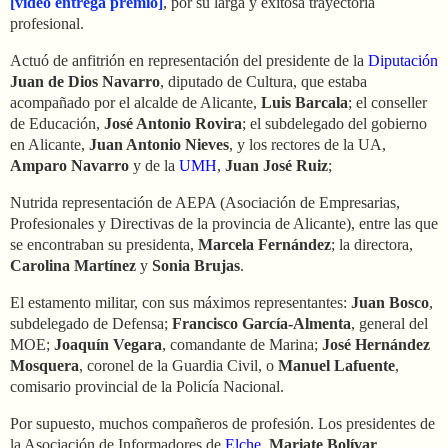
[video entrega premio]
, por su larga y exitosa trayectoria
profesional.
Actuó de anfitrión en representación del presidente de la
Diputación
Juan de Dios Navarro
, diputado de Cultura, que estaba
acompañado por el alcalde de Alicante,
Luis Barcala
; el conseller
de Educación,
José Antonio Rovira
; el subdelegado del gobierno
en Alicante,
Juan Antonio Nieves
, y los rectores de la UA,
Amparo Navarro
y de la
UMH
,
Juan José Ruiz
;
Nutrida representación de AEPA (Asociación de Empresarias,
Profesionales y Directivas de la provincia de Alicante), entre las que
se encontraban su presidenta,
Marcela Fernández
; la directora,
Carolina Martínez
y
Sonia Brujas
.
El estamento militar, con sus máximos representantes:
Juan Bosco
,
subdelegado de Defensa;
Francisco García-Almenta
, general del
MOE;
Joaquín Vegara
, comandante de Marina;
José Hernández
Mosquera
, coronel de la Guardia Civil, o
Manuel Lafuente
,
comisario provincial de la Policía Nacional.
Por supuesto, muchos compañeros de profesión. Los presidentes de
la Asociación de Informadores de
Elche
,
Mariate Bolívar