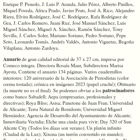
Enrique P. Penedo, J. Luis P. Aranda, Julio Pérez, Alberto Pinillos,
Miquel Poveda, África Prado, Javier Prats, José A. Rico, Alejandro
Riera, Elvira Rodríguez, José C. Rodríguez, Rafa Rodríguez de
Gea, J. Carlos Romero, Juani Ruz, José Manuel Sánchez, Luis
Miguel Sánchez, Miguel A. Sánchez, Ramón Sánchez, Tony
Sevilla, J. Carlos Soler, Mariano Soriano, Pedro Soriano, Pepe
Soto, Leonardo Tomás, Andrés Valdés, Antonio Viguetas, Begoña
Vilaplana, Antonio Zardoya.
Anuario
de gran calidad editorial de 37 x 27 cm, impresa por
Comeco integra. Directora Rosaía Maur, Subdirectora Marisa
Ayesta, Contiene el anuario 134 páginas. Varios cuadernillos
interiores: 120 aniversario de la Asociación de Periodistas (color
crema tostada); crónica en imágenes 2023 (papel cruché); Obituario
patrocinadores
(la muerte no es el final). Se podemos obviar a los
como banco Sabadell; Aepa (empresarias, profesionales y
directivas); Roya Bliss; Asisa; Panetone de Juan Fran; Universidad
de Alicante; Terra Natural de Benidorm; Universidad Miguel
Hernández; Agencia de Desarrollo del Ayuntamiento de Alicante;
Inmoviliaria Vectalia; Elche una ciuda para vivir; Day 320 of Sun
Alicnte City (Todos los díaas son verano); Un platón infinito
(Ciudad de la Luz); Xixona (un turrón convertido en mundo);