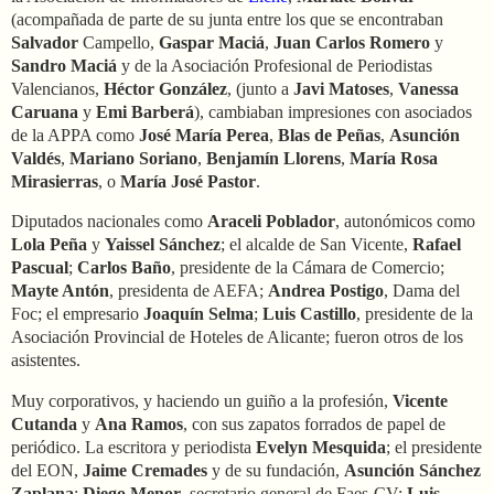
(acompañada de parte de su junta entre los que se encontraban
Salvador
Campello,
Gaspar Maciá
,
Juan Carlos Romero
y
Sandro Maciá
y de la Asociación Profesional de Periodistas
Valencianos,
Héctor González
, (junto a
Javi Matoses
,
Vanessa
Caruana
y
Emi Barberá
), cambiaban impresiones con asociados
de la APPA como
José María Perea
,
Blas de Peñas
,
Asunción
Valdés
,
Mariano Soriano
,
Benjamín Llorens
,
María Rosa
Mirasierras
, o
María José Pastor
.
Diputados nacionales como
Araceli Poblador
, autonómicos como
Lola Peña
y
Yaissel Sánchez
; el alcalde de San Vicente,
Rafael
Pascual
;
Carlos Baño
, presidente de la Cámara de Comercio;
Mayte Antón
, presidenta de AEFA;
Andrea Postigo
, Dama del
Foc; el empresario
Joaquín Selma
;
Luis Castillo
, presidente de la
Asociación Provincial de Hoteles de Alicante; fueron otros de los
asistentes.
Muy corporativos, y haciendo un guiño a la profesión,
Vicente
Cutanda
y
Ana Ramos
, con sus zapatos forrados de papel de
periódico. La escritora y periodista
Evelyn Mesquida
; el presidente
del EON,
Jaime Cremades
y de su fundación,
Asunción Sánchez
Zaplana
;
Diego Menor
, secretario general de Faes-CV;
Luis