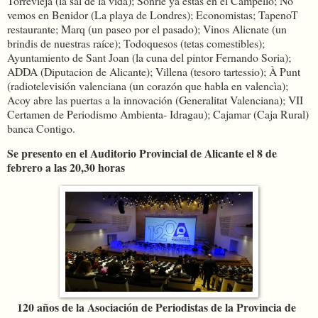
Torrevieja (la sal de la vida); Sonríe ya estás en el Campello; No
vemos en Benidor (La playa de Londres); Economistas; TapenoT
restaurante; Marq (un paseo por el pasado); Vinos Alicnate (un
brindis de nuestras raíce); Todoquesos (tetas comestibles);
Ayuntamiento de Sant Joan (la cuna del pintor Fernando Soria);
ADDA (Diputacion de Alicante); Villena (tesoro tartessio); À Punt
(radiotelevisión valenciana (un corazón que habla en valencìa);
Acoy abre las puertas a la innovación (Generalitat Valenciana); VII
Certamen de Periodismo Ambienta- Idragau); Cajamar (Caja Rural)
banca Contigo.
Se presento en el Auditorio Provincial de Alicante el 8 de
febrero a las 20,30 horas
120 años de la Asociación de Periodistas de la Provincia de