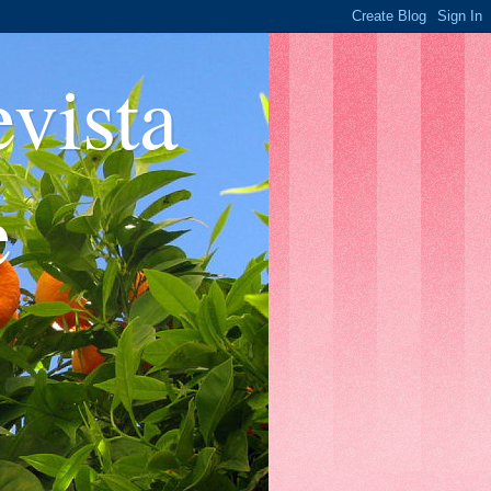
ista
e