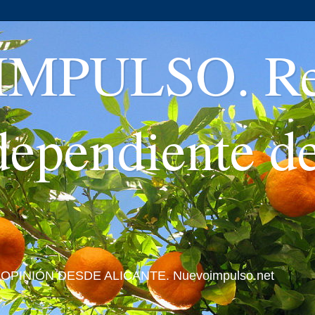
MPULSO. Rev
ndependiente d
 Y OPINIÓN DESDE ALICANTE. Nuevoimpulso.net