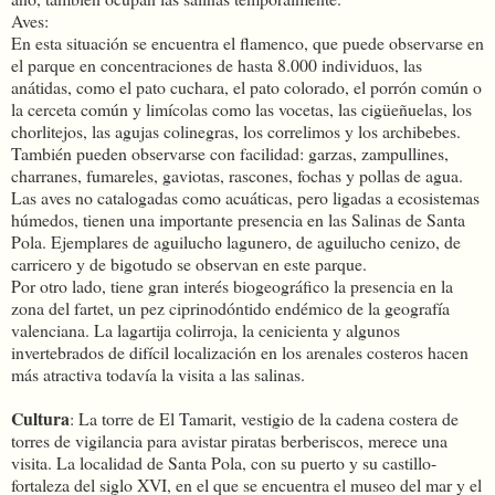
Aves:
En esta situación se encuentra el flamenco, que puede observarse en
el parque en concentraciones de hasta 8.000 individuos, las
anátidas, como el pato cuchara, el pato colorado, el porrón común o
la cerceta común y limícolas como las vocetas, las cigüeñuelas, los
chorlitejos, las agujas colinegras, los correlimos y los archibebes.
También pueden observarse con facilidad: garzas, zampullines,
charranes, fumareles, gaviotas, rascones, fochas y pollas de agua.
Las aves no catalogadas como acuáticas, pero ligadas a ecosistemas
húmedos, tienen una importante presencia en las Salinas de Santa
Pola. Ejemplares de aguilucho lagunero, de aguilucho cenizo, de
carricero y de bigotudo se observan en este parque.
Por otro lado, tiene gran interés biogeográfico la presencia en la
zona del fartet, un pez ciprinodóntido endémico de la geografía
valenciana. La lagartija colirroja, la cenicienta y algunos
invertebrados de difícil localización en los arenales costeros hacen
más atractiva todavía la visita a las salinas.
Cultura
: La torre de El Tamarit, vestigio de la cadena costera de
torres de vigilancia para avistar piratas berberiscos, merece una
visita. La localidad de Santa Pola, con su puerto y su castillo-
fortaleza del siglo XVI, en el que se encuentra el museo del mar y el