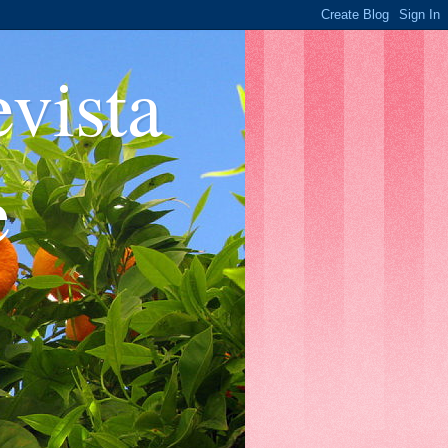
ista
e