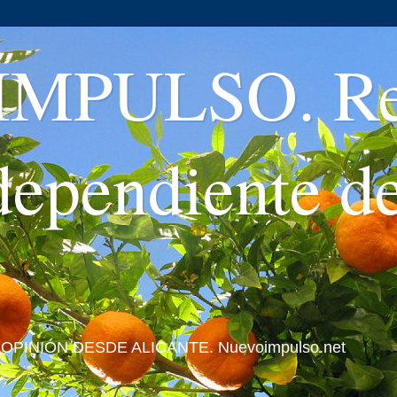
MPULSO. Rev
ndependiente d
 Y OPINIÓN DESDE ALICANTE. Nuevoimpulso.net