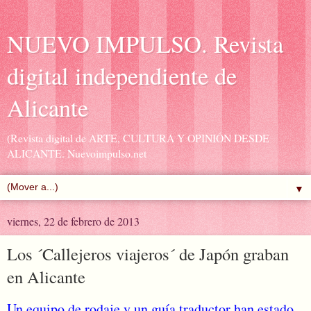
NUEVO IMPULSO. Revista
digital independiente de
Alicante
(Revista digital de ARTE, CULTURA Y OPINIÓN DESDE
ALICANTE. Nuevoimpulso.net
▼
viernes, 22 de febrero de 2013
Los ´Callejeros viajeros´ de Japón graban
en Alicante
Un equipo de rodaje y un guía traductor han estado