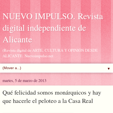
NUEVO IMPULSO. Revista
digital independiente de
Alicante
(Revista digital de ARTE, CULTURA Y OPINIÓN DESDE
ALICANTE. Nuevoimpulso.net
▼
martes, 5 de marzo de 2013
Qué felicidad somos monárquicos y hay
que hacerle el peloteo a la Casa Real