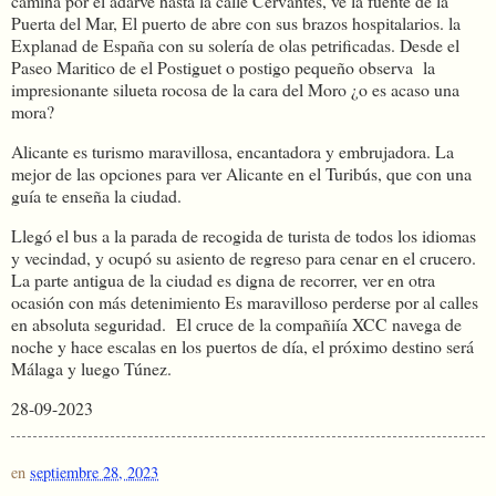
camina por el adarve hasta la calle Cervantes, ve la fuente de la
Puerta del Mar, El puerto de abre con sus brazos hospitalarios. la
Explanad de España con su solería de olas petrificadas. Desde el
Paseo Maritico de el Postiguet o postigo pequeño observa la
impresionante silueta rocosa de la cara del Moro ¿o es acaso una
mora?
Alicante es turismo maravillosa, encantadora y embrujadora. La
mejor de las opciones para ver Alicante en el Turibús, que con una
guía te enseña la ciudad.
Llegó el bus a la parada de recogida de turista de todos los idiomas
y vecindad, y ocupó su asiento de regreso para cenar en el crucero.
La parte antigua de la ciudad es digna de recorrer, ver en otra
ocasión con más detenimiento Es maravilloso perderse por al calles
en absoluta seguridad. El cruce de la compañiía XCC navega de
noche y hace escalas en los puertos de día, el próximo destino será
Málaga y luego Túnez.
28-09-2023
en
septiembre 28, 2023