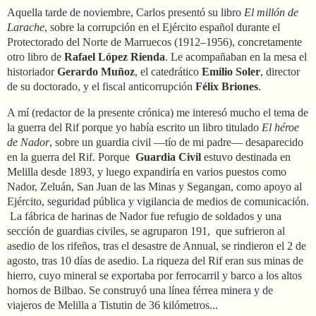
Aquella tarde de noviembre, Carlos presentó su libro
El millón de
Larache
, sobre la corrupción en el Ejército español durante el
Protectorado del Norte de Marruecos (1912–1956), concretamente
otro libro de
Rafael López Rienda
. Le acompañaban en la mesa el
historiador
Gerardo Muñoz
, el catedrático
Emilio Soler
, director
de su doctorado, y el fiscal anticorrupción
Félix Briones
.
A mí (redactor de la presente crónica) me interesó mucho el tema de
la guerra del Rif porque yo había escrito un libro titulado
El héroe
de Nador
, sobre un guardia civil —tío de mi padre— desaparecido
en la guerra del Rif. Porque
Guardia Civil
estuvo destinada en
Melilla desde 1893, y luego expandiría en varios puestos como
Nador, Zeluán, San Juan de las Minas y Segangan, como apoyo al
Ejército, seguridad pública y vigilancia de medios de comunicación.
La fábrica de harinas de Nador fue refugio de soldados y una
sección de guardias civiles, se agruparon 191,
que sufrieron al
asedio de los rifeños, tras el desastre de Annual, se rindieron el 2 de
agosto, tras 10 días de asedio. La riqueza del Rif eran sus minas de
hierro, cuyo mineral se exportaba por ferrocarril y barco a los altos
hornos de Bilbao. Se construyó una línea férrea minera y de
viajeros de Melilla a Tistutin de 36 kilómetros...