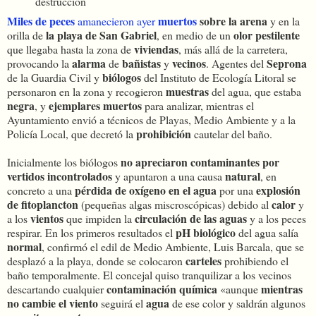
destrucción
Miles de peces
muertos
sobre la arena
amanecieron ayer
y en la
la playa de San Gabriel
olor pestilente
orilla de
, en medio de un
viviendas
que llegaba hasta la zona de
, más allá de la carretera,
alarma
bañistas
vecinos
Seprona
provocando la
de
y
. Agentes del
biólogos
de la Guardia Civil y
del Instituto de Ecología Litoral se
muestras
personaron en la zona y recogieron
del agua, que estaba
negra
ejemplares muertos
, y
para analizar, mientras el
Ayuntamiento envió a técnicos de Playas, Medio Ambiente y a la
prohibición
Policía Local, que decretó la
cautelar del baño.
no apreciaron contaminantes por
Inicialmente los biólogos
vertidos incontrolados
natural
y apuntaron a una causa
, en
pérdida de oxígeno en el agua
explosión
concreto a una
por una
de fitoplancton
calor
(pequeñas algas miscroscópicas) debido al
y
vientos
circulación de las aguas
a los
que impiden la
y a los peces
pH biológico
respirar. En los primeros resultados el
del agua salía
normal
, confirmó el edil de Medio Ambiente, Luis Barcala, que se
carteles
desplazó a la playa, donde se colocaron
prohibiendo el
baño temporalmente. El concejal quiso tranquilizar a los vecinos
contaminación química
mientras
descartando cualquier
«aunque
no cambie el viento
agua
seguirá el
de ese color y saldrán algunos