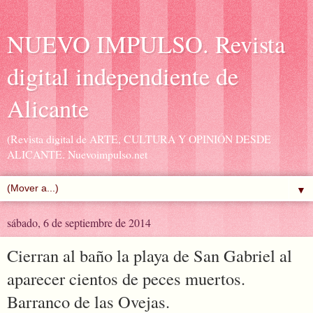
NUEVO IMPULSO. Revista
digital independiente de
Alicante
(Revista digital de ARTE, CULTURA Y OPINIÓN DESDE
ALICANTE. Nuevoimpulso.net
▼
sábado, 6 de septiembre de 2014
Cierran al baño la playa de San Gabriel al
aparecer cientos de peces muertos.
Barranco de las Ovejas.