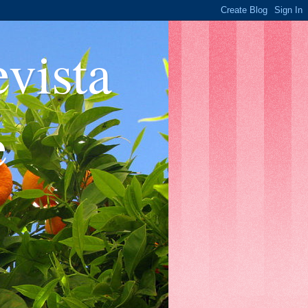
ista
e