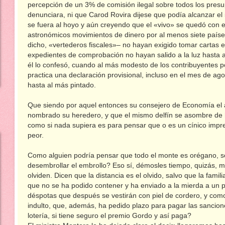
percepción de un 3% de comisión ilegal sobre todos los presu
denunciara, ni que Carod Rovira dijese que podía alcanzar el
se fuera al hoyo y aún creyendo que el «vivo» se quedó con el 
astronómicos movimientos de dinero por al menos siete países
dicho, «vertederos fiscales»– no hayan exigido tomar cartas e
expedientes de comprobación no hayan salido a la luz hasta 
él lo confesó, cuando al más modesto de los contribuyentes po
practica una declaración provisional, incluso en el mes de ag
hasta al más pintado.
Que siendo por aquel entonces su consejero de Economía el a
nombrado su heredero, y que el mismo delfín se asombre de
como si nada supiera es para pensar que o es un cínico impr
peor.
Como alguien podría pensar que todo el monte es orégano, s
desembrollar el embrollo? Eso sí, démosles tiempo, quizás, mi
olviden. Dicen que la distancia es el olvido, salvo que la fami
que no se ha podido contener y ha enviado a la mierda a un 
déspotas que después se vestirán con piel de cordero, y como
indulto, que, además, ha pedido plazo para pagar las sancio
lotería, si tiene seguro el premio Gordo y así paga?