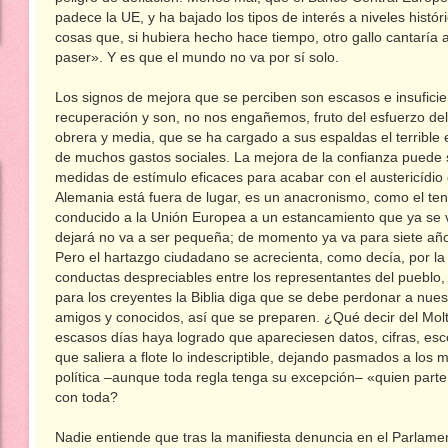
padece la UE, y ha bajado los tipos de interés a niveles histó
cosas que, si hubiera hecho hace tiempo, otro gallo cantaría a
paser». Y es que el mundo no va por sí solo.
Los signos de mejora que se perciben son escasos e insuficie
recuperación y son, no nos engañemos, fruto del esfuerzo del
obrera y media, que se ha cargado a sus espaldas el terrible e
de muchos gastos sociales. La mejora de la confianza puede 
medidas de estímulo eficaces para acabar con el austericídio 
Alemania está fuera de lugar, es un anacronismo, como el tene
conducido a la Unión Europea a un estancamiento que ya se v
dejará no va a ser pequeña; de momento ya va para siete año
Pero el hartazgo ciudadano se acrecienta, como decía, por la
conductas despreciables entre los representantes del pueblo,
para los creyentes la Biblia diga que se debe perdonar a nue
amigos y conocidos, así que se preparen. ¿Qué decir del Molt
escasos días haya logrado que apareciesen datos, cifras, esc
que saliera a flote lo indescriptible, dejando pasmados a los 
política –aunque toda regla tenga su excepción– «quien parte
con toda?
Nadie entiende que tras la manifiesta denuncia en el Parlame