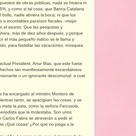
puestos de obras públicas, nada se hiciera ni
 5%, y como si tal cosa; que Banca Catalana
bollo, nadie abriera la boca; ni que los
 e incontables paraísos fiscales –mejor
n el asunto. Que las pesquisas y
ahora, más de diez años después, y porque
r el más pequeño indicio se le llama y
osto, para fastidiar las vacaciones, mosquea
ctual President, Artur Mas, que este fuese
 hechos tan manifiestamente escandalosos
esionante o un ignorante descomunal: a cual
e ha encargado al ministro Montoro de
entras tanto, se apacigüen las cosas, y se
lia meta la pata, como la señora Ferrusola,
periodista que le molestaba. Son unos
 Carlos Fabra se atreverán a pedir el
nes ¡Qué cosas! ¿Por qué no juega a la