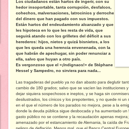
Los ciudadanos están hartos de ingerir, con su
hedor insoportable, tanta corrupción, desfalcos,
cohechos, malversaciones, latrocinios y derroche
del dinero que han pagado con sus impuestos.
Están hartos del endeudamiento alcanzado y que
les hipoteca en lo que les resta de vida, que
seguirá atando con los grilletes del déficit a sus
herederos: hijos, nietos y quizá bisnietos, a los
que les queda una herencia envenenada, con la
que habrán de apechugar, sin poder renunciar a
ella, salvo que huyan a otro país.
Es vergonzoso que el «¡Indignaos!» de Stéphane
Hessel y Sampedro, no sirviera para nada...
Las tragaderas del pueblo ya no dan abasto para deglutir tant
cambio de 180 grados; salvo que se vacíen las instituciones y
dejar siquiera sospechosos e ineptos, y se haga sin conmise
desilustrados, los cínicos y los prepotentes, y no quede ni un 
en el que el número de los parados no mejora, pese a la emigr
donde la deuda pública sigue desbocada y ha aumentado un 50
gasto público no se contiene y la recaudación apenas mejora;
amenazado por el estancamiento de Alemania, la caída de Franc
peligro de deflación. Menos mal, que el Banco Central Europ