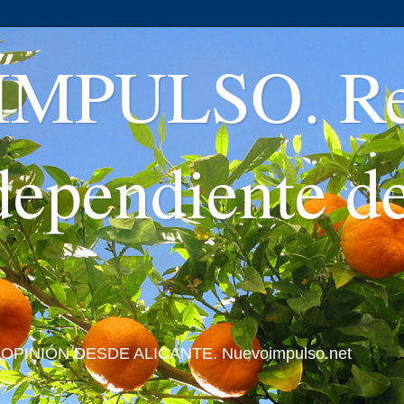
MPULSO. Rev
ndependiente d
 Y OPINIÓN DESDE ALICANTE. Nuevoimpulso.net