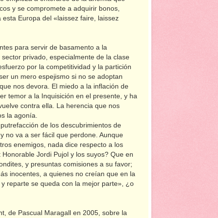
ricos y se compromete a adquirir bonos,
 esta Europa del «laissez faire, laissez
ntes para servir de basamento a la
 sector privado, especialmente de la clase
sfuerzo por la competitividad y la partición
ser un mero espejismo si no se adoptan
que nos devora. El miedo a la inflación de
r temor a la Inquisición en el presente, y ha
uelve contra ella. La herencia que nos
s la agonía.
 putrefacción de los descubrimientos de
 y no va a ser fácil que perdone. Aunque
stros enemigos, nada dice respecto a los
 Honorable Jordi Pujol y los suyos? Que en
ondites, y presuntas comisiones a su favor;
más inocentes, a quienes no creían que en la
 y reparte se queda con la mejor parte», ¿o
nt, de Pascual Maragall en 2005, sobre la