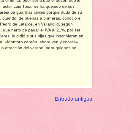
ta el fin. Lo peor sería que el desenredo le
el actor Luis Tosar se ha quejado de sus
pareja de guardias civiles porque duda de su
, cuando, de buenas a primeras, conoció el
 Pedro de Latarce, en Valladolid, según
, que harto de pagar el IVA al 21%, por ser
ares, le pidió a sus hijas que inscribieran en
nda: «Montoro cabrón, ahora ven y cobras».
 la atracción del verano, para quienes no
Entrada antigua