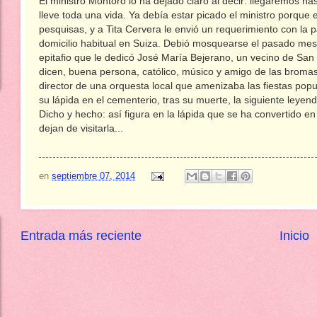
El ministro Montoro lo ha dejado claro al decir: llegaremos has
lleve toda una vida. Ya debía estar picado el ministro porque 
pesquisas, y a Tita Cervera le envió un requerimiento con la 
domicilio habitual en Suiza. Debió mosquearse el pasado mes
epitafio que le dedicó José María Bejerano, un vecino de San
dicen, buena persona, católico, músico y amigo de las bromas
director de una orquesta local que amenizaba las fiestas popul
su lápida en el cementerio, tras su muerte, la siguiente leye
Dicho y hecho: así figura en la lápida que se ha convertido en
dejan de visitarla...
en
septiembre 07, 2014
Entrada más reciente
Inicio