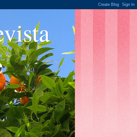
ista
e