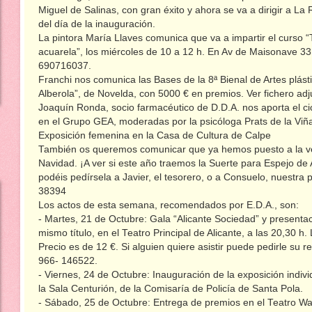
Miguel de Salinas, con gran éxito y ahora se va a dirigir a L
del día de la inauguración.
La pintora María Llaves comunica que va a impartir el curso “
acuarela”, los miércoles de 10 a 12 h. En Av de Maisonave 33
690716037.
Franchi nos comunica las Bases de la 8ª Bienal de Artes plást
Alberola”, de Novelda, con 5000 € en premios. Ver fichero adj
Joaquín Ronda, socio farmacéutico de D.D.A. nos aporta el ci
en el Grupo GEA, moderadas por la psicóloga Prats de la Viñ
Exposición femenina en la Casa de Cultura de Calpe
También os queremos comunicar que ya hemos puesto a la ve
Navidad. ¡A ver si este año traemos la Suerte para Espejo de A
podéis pedírsela a Javier, el tesorero, o a Consuelo, nuestra p
38394
Los actos de esta semana, recomendados por E.D.A., son:
- Martes, 21 de Octubre: Gala “Alicante Sociedad” y presentac
mismo título, en el Teatro Principal de Alicante, a las 20,30 h
Precio es de 12 €. Si alguien quiere asistir puede pedirle su
966- 146522.
- Viernes, 24 de Octubre: Inauguración de la exposición indiv
la Sala Centurión, de la Comisaría de Policía de Santa Pola.
- Sábado, 25 de Octubre: Entrega de premios en el Teatro Wa