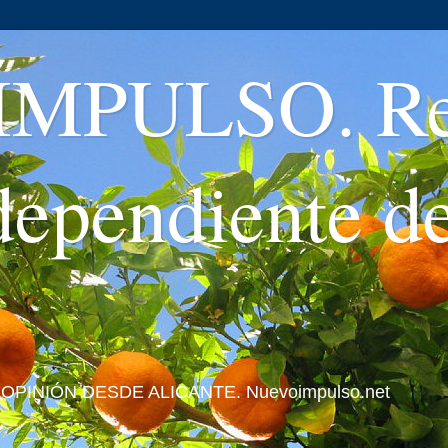
MPULSO. Rev
ndependiente d
 Y OPINIÓN DESDE ALICANTE. Nuevoimpulso.net