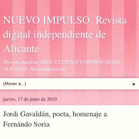
NUEVO IMPULSO. Revista
digital independiente de
Alicante
(Revista digital de ARTE, CULTURA Y OPINIÓN DESDE
ALICANTE. Nuevoimpulso.net
▼
jueves, 17 de junio de 2010
Jordi Gavaldán, poeta, homenaje a
Fernándo Soria