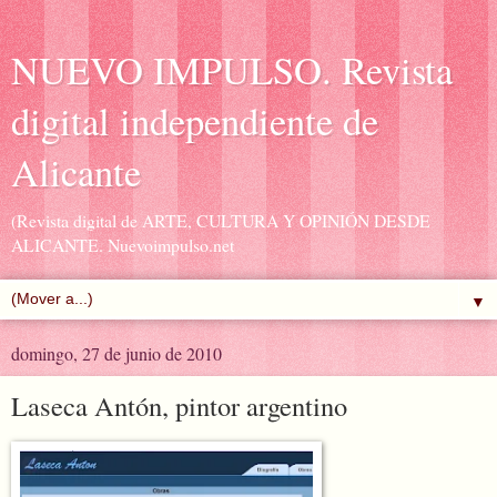
NUEVO IMPULSO. Revista
digital independiente de
Alicante
(Revista digital de ARTE, CULTURA Y OPINIÓN DESDE
ALICANTE. Nuevoimpulso.net
▼
domingo, 27 de junio de 2010
Laseca Antón, pintor argentino