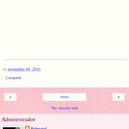
en
noviembre 04, 2010
Compartir
‹
›
Inicio
Ver versión web
Administrador
Palmeral