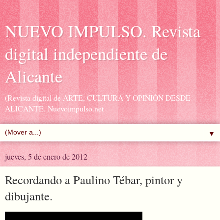
NUEVO IMPULSO. Revista
digital independiente de
Alicante
(Revista digital de ARTE, CULTURA Y OPINIÓN DESDE
ALICANTE. Nuevoimpulso.net
▼
jueves, 5 de enero de 2012
Recordando a Paulino Tébar, pintor y
dibujante.