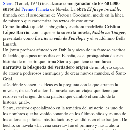
ganador de los 601.000
Sierra
(Teruel, 1971) tras alzarse como
euros
obra
del
Premio Planeta
de Novela. La
El fuego invisible
,
firmada con el seudónimo de Victoria Goodman, incide en la línea
de misterio que caracteriza los textos de este autor.
finalista
Cristina
Como
quedó la abogada y escritora madrileña
López Barrio
sexta novela,
, con la que sería su
Niebla en Tánger
,
presentada como
La nueva vida de Penélope
y el seudónimo Bella
Linardi.
Un joven profesor afincado en Dublín y nieto de un famoso escritor
fallecido, que pasa unos días en España, es el protagonista de esta
línea
historia de misterio que firma Sierra y que tiene como
narrativa la búsqueda del verdadero origen
de un objeto capaz
de atraer a poderosos enemigos y de crear nuevos mundos, el Santo
Grial.
«De dónde vienen las ideas es la pregunta con la que arranca la
novela», destacó el autor. La novela «es un viaje» que tiene que
resolver «el origen de una palabra que cambió el sentido de la
historia, grial».
Sierra, escritor especializado en la temática del misterio, es uno de
los nombres que ha venido sonando en los últimos años y es uno de
los autores españoles más traducidos y vendidos en el extranjero. De
hecho, su novela «La cena secreta» fue el primero y hasta ahora