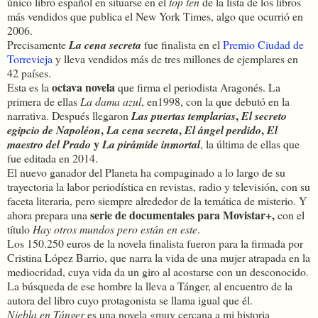
único libro español en situarse en el
top ten
de la lista de los libros
más vendidos que publica el New York Times, algo que ocurrió en
2006.
Precisamente
La cena secreta
fue finalista en el
Premio Ciudad de
Torrevieja
y lleva vendidos más de tres millones de ejemplares en
42 países.
octava novela
Esta es la
que firma el periodista Aragonés. La
primera de ellas
La dama azul
, en1998, con la que debutó en la
,
narrativa. Después llegaron
Las puertas templarias
El secreto
,
,
,
egipcio de Napoléon
La cena secreta
El ángel perdido
El
y
maestro del Prado
La pirámide inmortal
, la última de ellas que
fue editada en 2014.
El nuevo ganador del Planeta ha compaginado a lo largo de su
trayectoria la labor periodística en revistas, radio y televisión, con su
faceta literaria, pero siempre alrededor de la temática de misterio. Y
serie de documentales para Movistar+,
ahora prepara una
con el
título
Hay otros mundos pero están en este
.
Los 150.250 euros de la novela finalista fueron para la firmada por
Cristina López Barrio, que narra la vida de una mujer atrapada en la
mediocridad, cuya vida da un giro al acostarse con un desconocido.
La búsqueda de ese hombre la lleva a Tánger, al encuentro de la
autora del libro cuyo protagonista se llama igual que él.
Niebla en Tánger
es una novela «muy cercana a mi historia