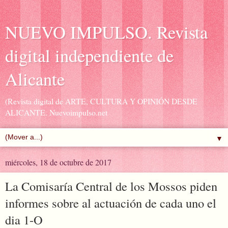
NUEVO IMPULSO. Revista
digital independiente de
Alicante
(Revista digital de ARTE, CULTURA Y OPINIÓN DESDE
ALICANTE. Nuevoimpulso.net
▼
miércoles, 18 de octubre de 2017
La Comisaría Central de los Mossos piden
informes sobre al actuación de cada uno el
dia 1-O