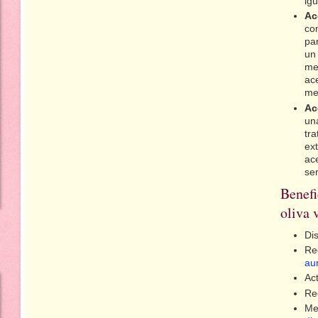
igu
Ac
co
pa
un
mez
ace
me
Ac
un
tr
ext
ace
se
Benefi
oliva 
Di
Re
au
Ac
Red
Me