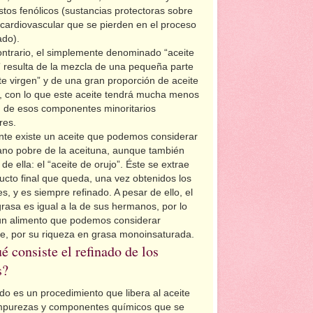
os fenólicos (sustancias protectoras sobre
 cardiovascular que se pierden en el proceso
ado).
ontrario, el simplemente denominado “aceite
” resulta de la mezcla de una pequeña parte
te virgen” y de una gran proporción de aceite
o, con lo que este aceite tendrá mucha menos
d de esos componentes minoritarios
res.
nte existe un aceite que podemos considerar
ano pobre de la aceituna, aunque también
de ella: el “aceite de orujo”. Éste se extrae
ucto final que queda, una vez obtenidos los
es, y es siempre refinado. A pesar de ello, el
grasa es igual a la de sus hermanos, por lo
un alimento que podemos considerar
e, por su riqueza en grasa monoinsaturada.
é consiste el refinado de los
s?
ado es un procedimiento que libera al aceite
impurezas y componentes químicos que se