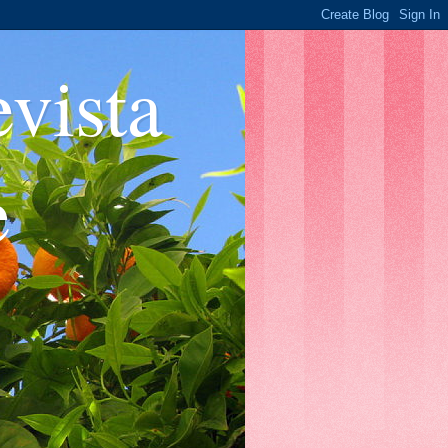
ista
e