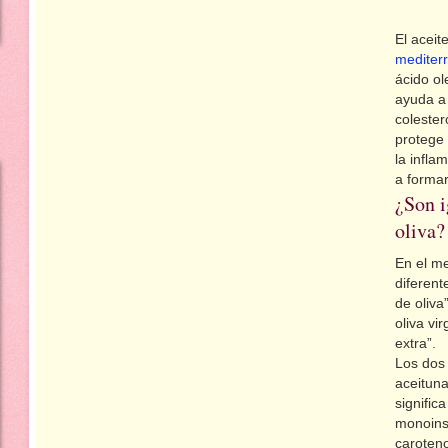
El aceit
mediter
ácido ol
ayuda a 
colester
protege 
la infla
a forma
¿Son i
oliva?
En el m
diferent
de oliva
oliva vi
extra”.
Los dos 
aceituna
signific
monoinsa
caroteno