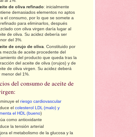
al al 1%.
eite de oliva refinado
: inicialmente
ntiene demasiados elementos no aptos
ra el consumo, por lo que se somete a
 refinado para eliminarlos, después
clado con oliva virgen daría lugar al
ite de oliva. Su acidez debería ser
nor del 3%.
eite de orujo de oliva
. Constituido por
a mezcla de aceite procedente del
atamiento del producto que queda tras la
racción del aceite de oliva (orujos) y de
ite de oliva virgen. Su acidez deberá
r menor del 1%.
cios del consumo de aceite de
virgen:
sminuye el
riesgo cardiovascular
duce el
colesterol LDL (malo) y
menta el HDL (bueno
)
túa como antioxidante
uce la tensión arterial
jora el metabolismo de la glucosa y la