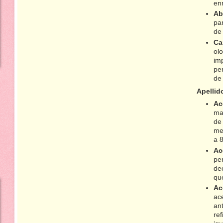
en
Ab
pa
de 
Ca
olo
imp
per
de 
Apellid
Ac
ma
de
me
a 
Ac
pe
dec
que
Ac
ac
an
re