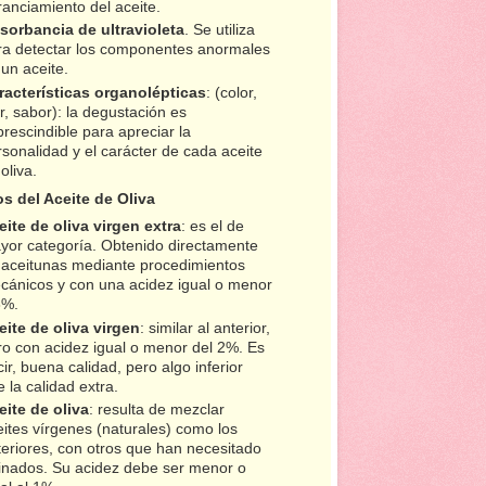
ranciamiento del aceite.
sorbancia de ultravioleta
. Se utiliza
ra detectar los componentes anormales
un aceite.
racterísticas organolépticas
: (color,
r, sabor): la degustación es
rescindible para apreciar la
sonalidad y el carácter de cada aceite
oliva.
os del Aceite de Oliva
eite de oliva virgen extra
: es el de
yor categoría. Obtenido directamente
 aceitunas mediante procedimientos
cánicos y con una acidez igual o menor
8%.
eite de oliva virgen
: similar al anterior,
ro con acidez igual o menor del 2%. Es
ir, buena calidad, pero algo inferior
 la calidad extra.
eite de oliva
: resulta de mezclar
eites vírgenes (naturales) como los
teriores, con otros que han necesitado
finados. Su acidez debe ser menor o