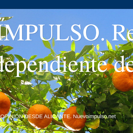
MPULSO. Rev
ndependiente d
 Y OPINIÓN DESDE ALICANTE. Nuevoimpulso.net