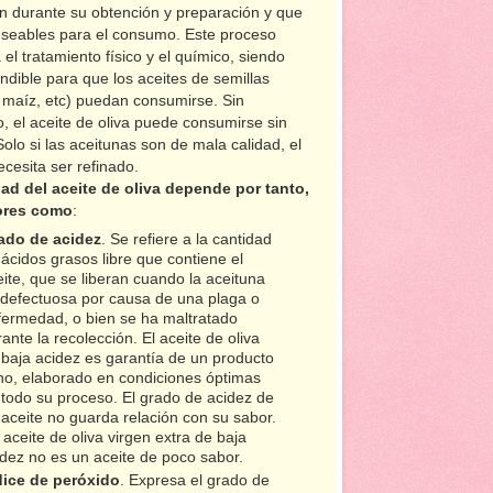
n durante su obtención y preparación y que
eseables para el consumo. Este proceso
el tratamiento físico y el químico, siendo
ndible para que los aceites de semillas
, maíz, etc) puedan consumirse. Sin
 el aceite de oliva puede consumirse sin
 Solo si las aceitunas son de mala calidad, el
ecesita ser refinado.
dad del aceite de oliva depende por tanto,
ores como
:
ado de acidez
. Se refiere a la cantidad
ácidos grasos libre que contiene el
ite, que se liberan cuando la aceituna
 defectuosa por causa de una plaga o
fermedad, o bien se ha maltratado
ante la recolección. El aceite de oliva
 baja acidez es garantía de un producto
no, elaborado en condiciones óptimas
 todo su proceso. El grado de acidez de
 aceite no guarda relación con su sabor.
aceite de oliva virgen extra de baja
idez no es un aceite de poco sabor.
dice de peróxido
. Expresa el grado de