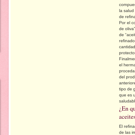
compuest
la salud
de refin
Por el c
de oliva
de “acei
refinad
cantida
protecto
Finalme
el herm
proceda 
del prod
anterior
tipo de 
que es 
saludabl
¿En qu
aceite
El refin
de las 