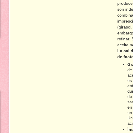
produce
son ind
combina 
impresci
(girasol
embargo,
refinar.
aceite n
La cali
de fact
Gr
de 
ace
es
en
dur
de
sa
en
un
Un 
ac
Ín