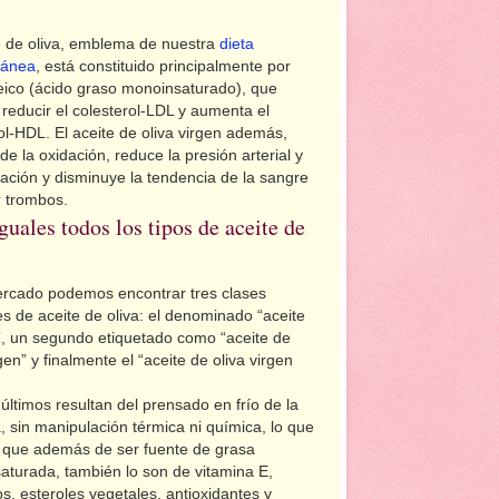
e de oliva, emblema de nuestra
dieta
ránea
, está constituido principalmente por
eico (ácido graso monoinsaturado), que
reducir el colesterol-LDL y aumenta el
ol-HDL. El aceite de oliva virgen además,
de la oxidación, reduce la presión arterial y
mación y disminuye la tendencia de la sangre
r trombos.
guales todos los tipos de aceite de
ercado podemos encontrar tres clases
es de aceite de oliva: el denominado “aceite
”, un segundo etiquetado como “aceite de
rgen” y finalmente el “aceite de oliva virgen
últimos resultan del prensado en frío de la
, sin manipulación térmica ni química, lo que
a que además de ser fuente de grasa
turada, también lo son de vitamina E,
s, esteroles vegetales, antioxidantes y