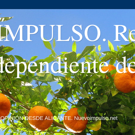
MPULSO. Rev
ndependiente d
 Y OPINIÓN DESDE ALICANTE. Nuevoimpulso.net