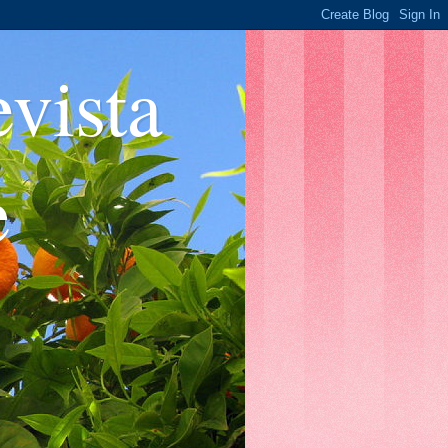
ista
e