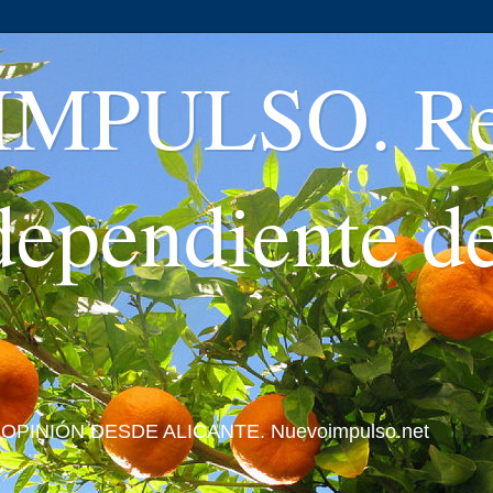
MPULSO. Rev
ndependiente d
 Y OPINIÓN DESDE ALICANTE. Nuevoimpulso.net