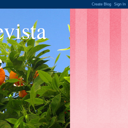
ista
e