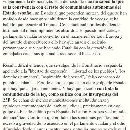
no saben lo que
vulgarmente la democracia. Han demostrado que
es la convivencia con el resto de comunidades autónomas del
Estado españo
l; un Estado al que pretenden imitar y del que se han
mofado desde hace años: ahí tienen la cantidad de veces que ha
habido que recurrir al Tribunal Constitucional por desobediencia
institucional o incumplimientos absurdos. El pasado miércoles, el
parlamento catalán se convirtió en el hazmerreír de toda Europa y
del mundo democrático; a ello hay que añadir el ridículo
permanente que viene haciendo Cataluña con la creación de
embajadas catalanas que nadie reconoce ni hace caso.
Resulta difícil entender que se salgan de la Constitución española
apelando a la "libertad de expresión", "libertad de los pueblos", "los
derechos humanos", “aspiración de libertad”, “falso consenso del
pueblo catalán”,... Pero lo cierto es que es un claro golpe de Estado
con toda la
que hay que atajar cuanto antes. Y hay que hacerlo
contundencia de la ley, como se hizo con los insurgentes del
23F
. Se echan de menos manifestaciones multitudinarias y
opiniones contundentes del ámbito judicial, precisamente en este
golpe de Estado dañino para España, la Unión Europea y el mundo
democrático. Confío en que no falten las sanciones penales ante la
excesiva gravedad de lo acaecido en el parlamento catalán y el odio
difundido desde algunas instituciones, entre las que no se excluye el