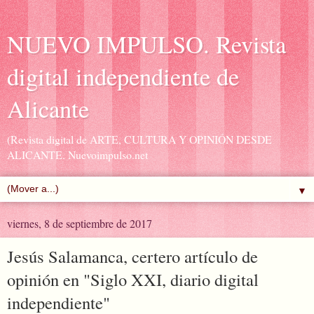
NUEVO IMPULSO. Revista
digital independiente de
Alicante
(Revista digital de ARTE, CULTURA Y OPINIÓN DESDE
ALICANTE. Nuevoimpulso.net
▼
viernes, 8 de septiembre de 2017
Jesús Salamanca, certero artículo de
opinión en "Siglo XXI, diario digital
independiente"