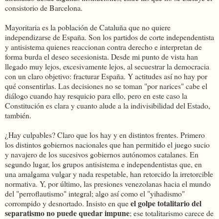
consistorio de Barcelona.
Mayoritaria es la población de Cataluña que no quiere
independizarse de España. Son los partidos de corte independentista
y antisistema quienes reaccionan contra derecho e interpretan de
forma burda el deseo secesionista. Desde mi punto de vista han
llegado muy lejos, excesivamente lejos, al secuestrar la democracia
con un claro objetivo: fracturar España. Y actitudes así no hay por
qué consentirlas. Las decisiones no se toman "por narices" cabe el
diálogo cuando hay resquicio para ello, pero en este caso la
Constitución es clara y cuanto alude a la indivisibilidad del Estado,
también.
¿Hay culpables? Claro que los hay y en distintos frentes. Primero
los distintos gobiernos nacionales que han permitido el juego sucio
y navajero de los sucesivos gobiernos autónomos catalanes. En
segundo lugar, los grupos antisistema e independentistas que, en
una amalgama vulgar y nada respetable, han retorcido la irretorcible
normativa. Y, por último, las presiones venezolanas hacia el mundo
del "perroflautismo" integral; algo así como el "yihadismo"
el golpe totalitario del
corrompido y desnortado. Insisto en que
separatismo no puede quedar impune
; ese totalitarismo carece de