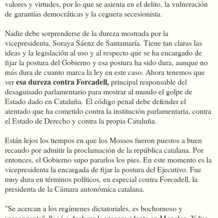
valores y virtudes, por lo que se asienta en el delito, la vulneración
de garantías democráticas y la ceguera secesionista.
Nadie debe sorprenderse de la dureza mostrada por la
vicepresidenta, Soraya Sáenz de Santamaría. Tiene tan claras las
ideas y la legislación al uso y al respecto que se ha encargado de
fijar la postura del Gobierno y esa postura ha sido dura, aunque no
más dura de cuanto marca la ley en este caso. Ahora tenemos que
esa dureza contra Forcadell,
ver
principal responsable del
desaguisado parlamentario para mostrar al mundo el golpe de
Estado dado en Cataluña. El código penal debe defender el
atentado que ha cometido contra la institución parlamentaria, contra
el Estado de Derecho y contra la propia Cataluña.
Están lejos los tiempos en que los Mossos fueron puestos a buen
recaudo por admitir la proclamación de la república catalana. Por
entonces, el Gobierno supo pararlos los pies. En este momento es la
vicepresidenta la encargada de fijar la postura del Ejecutivo. Fue
muy dura en términos políticos, en especial contra Forcadell, la
presidenta de la Cámara autonómica catalana.
"Se acercan a los regímenes dictatoriales, es bochornoso y
vergonzante", llegó a declarar la vicepresidenta en Moncloa. Y fue