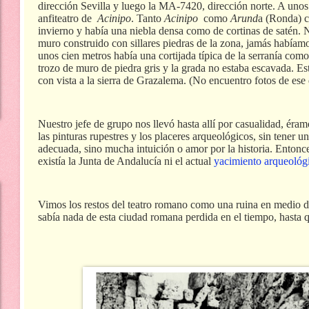
dirección Sevilla y luego la MA-7420, dirección norte. A unos
anfiteatro de
Acinipo
. Tanto
Acinipo
como
Arund
a (Ronda) c
invierno y había una niebla densa como de cortinas de satén. 
muro construido con sillares piedras de la zona, jamás habíamo
unos cien metros había una cortijada típica de la serranía co
trozo de muro de piedra gris y la grada no estaba escavada. Es
con vista a la sierra de Grazalema. (No encuentro fotos de ese 
Nuestro jefe de grupo nos llevó hasta allí por casualidad, éra
las pinturas rupestres y los placeres arqueológicos, sin tener
adecuada, sino mucha intuición o amor por la historia. Entonce
existía la Junta de Andalucía ni el actual
yacimiento arqueológ
Vimos los restos del teatro romano como una ruina en medio d
sabía nada de esta ciudad romana perdida en el tiempo, hasta q