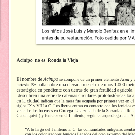
Acinipo
no es
Ronda la Vieja
El nombre de
Acinipo
se compone de un primer elemento
Acini
y 
halla sobre una elevada meseta
de unos 1.000 metro
tartesia.
Se
estratégica en pendiente con tierras de gran fertilidad agrícola.
descubren una serie de cabañas circulares protohistóricas loca
en la ciudad
el
indican que la mesa fue ocupada por primera vez en
siglos IX y VIII a.C. Los íberos entran en contacto con los fenicios e
vencidos los focenses en Córcega. Una zona la de la Serranía de Ron
Guadalquivir) y fenicios en el I milenio, según el arqueólogo Juan A
“A lo largo del I milenio a. C. las comunidades indígenas asenta
con los colonizadores fenicios llegados del otro extremo del M