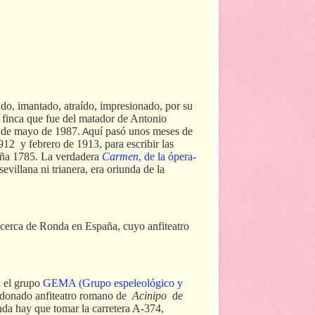
do, imantado, atraído, impresionado, por su
a finca que fue del matador de Antonio
 7 de mayo de 1987.
quí pasó unos meses de
A
1912
y febrero de 1913, para escribir las
paña 1785. La verdadera
Carmen
, de la ópera-
evillana ni trianera, era oriunda de la
cerca de Ronda en España, cuyo anfiteatro
n el grupo
GEMA (Grupo espeleológico y
andonado anfiteatro romano de
Acinipo
de
da hay que tomar la carretera A-374,