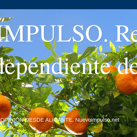
MPULSO. Rev
ndependiente d
 Y OPINIÓN DESDE ALICANTE. Nuevoimpulso.net