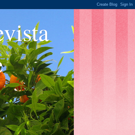
ista
e