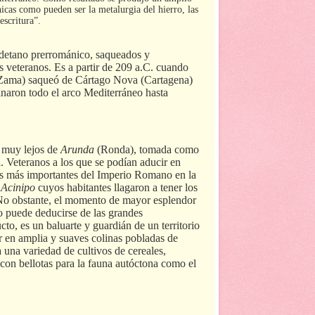
icas como pueden ser la metalurgia del hierro, las
escritura”.
detano prerrománico, saqueados y
s veteranos. Es a partir de 209 a.C. cuando
 de Zama) saqueó de Cártago Nova (Cartagena)
naron todo el arco Mediterráneo hasta
 muy lejos de
Arunda
(Ronda), tomada como
l. Veteranos a los que se podían aducir en
es más importantes del Imperio Romano en la
e
Acinipo
cuyos habitantes llagaron a tener los
o obstante, el momento de mayor esplendor
o puede deducirse de las grandes
to, es un baluarte y guardián de un territorio
r en amplia y suaves colinas pobladas de
una variedad de cultivos de cereales,
 con bellotas para la fauna autóctona como el