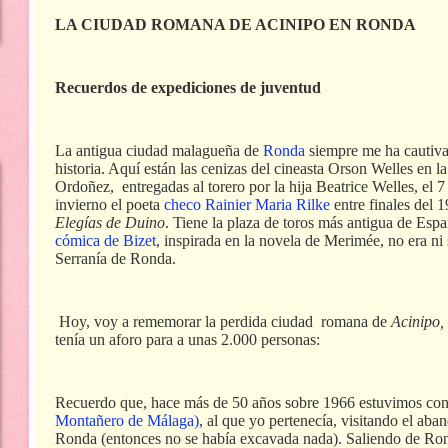
LA CIUDAD ROMANA DE ACINIPO EN RONDA
Recuerdos de expediciones de juventud
La antigua ciudad malagueña de
Ronda
siempre me ha cautiva
historia. Aquí están las cenizas del cineasta Orson Welles en l
Ordoñez,
entregadas al torero por la hija Beatrice Welles, el
invierno el poeta
checo Rainier Maria Rilke
entre finales del 
Elegías de Duino
. Tiene la plaza de toros más antigua de Es
cómica de Bizet
, inspirada en la novela de Merimée, no era ni s
Serranía de Ronda.
Hoy, voy a rememorar la perdida ciudad
romana de
Acinipo,
tenía un aforo para a unas 2.000 personas:
Recuerdo que, hace más de 50 años sobre 1966 estuvimos co
Montañero de Málaga)
, al que yo pertenecía, visitando el ab
Ronda (entonces no se había excavada nada). Saliendo de Ron