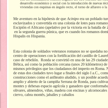
desarrollo económico y social con la introducción de nuevas técn
viviendas con esquinas en ángulo recto, el torno de alfarero o la 
Me aventuro en la hipótesis de que
Acinipo
era un poblado tur
esclavizados y convertida en una colonia de lotes para romano
Escipión el Africano (apelativo por la victoria en la batalla
en la segunda guerra púnica, que es cuando los romanos domi
Hispalis en Hispania.
Esta colonia de soldados veteranos romanos no se quedaba no
centro de operaciones con la fortificación del castillo de Laure
caso de rebelión.
Ronda se convirtió en una de las 29 ciudad
Bética, así como la población cercana (unos 20 kilómetros) d
mismos privilegios que los ciudadanos del imperio en Roma.
N
de estas dos ciudades tuvo lugar a finales del siglo I a.
C.
, com
construcciones como el anfiteatro aludido, y un posible acueduc
amplio y abierto de la campiña Serrana de Ronda, para cultiva
montes y dehesas espacio agrícola y ganadero que conformaba 
olivares, almendros, viñas, madera con encinas y alcornocales
ciervo, cabra montés, jabalíes y caballos