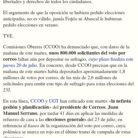
libertades y derechos de todos los ciudadanos.
El argumento de que la oposición se hubiera pedido elecciones
anticipadas, no es válido, jamás Feijóo ni Abascal le hubieran
pedido elecciones en verano.
TVE.
Comisiones Obreras (CCOO) ha denunciado que, con datos de la
unos 800.000 solicitantes del voto por
mañana de este martes,
correo
faltan aún por depositar su sufragio,
cuyo plazo finaliza este
jueves 20 de julio
. En concreto, desde CCOO precisan que en la
mañana de este martes había depositados aproximadamente 1,8
millones de votos por correo, de las más de 2,6 millones de
solicitudes para emitir este tipo de sufragio para estas elecciones del
23J.
la nefasta
En esta línea,
CCOO
y
UGT
han criticado este martes «
gestión y planificación
presidente de Correos
Juan
» del
,
Manuel Serrano
, por tardar 41 días en aplicar las medidas de
elecciones generale
refuerzo de cara a las
s del 23 de julio, en
referencia al fiasco de la organización del voto por correo, cuya
polémica se marca en rojo en el último tramo de campaña de estas
elecciones.