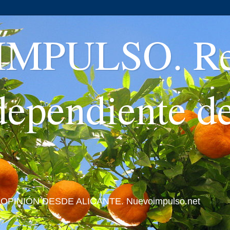
MPULSO. Rev
ndependiente d
 Y OPINIÓN DESDE ALICANTE. Nuevoimpulso.net