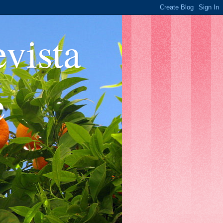
ista
e