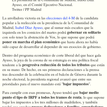
Ayuso, en el Comité Ejecutivo Nacional.
Twitter / PP Madrid
La arrolladora victoria en las
elecciones del 4-M
de la candidata
popular a la reelección en la presidencia de la Comunidad de
Madrid,
Isabel Díaz Ayuso
, que al sumar más escaños que la
gobernar en solitario
izquierda en los comicios del martes podrá
con solo tener la abstención de Vox, lo que supone que podrá
poner en marcha el plan económico
que hasta ahora no había
sido capaz de desarrollar al depender de sus exsocios de gobierno.
Dentro del programa económico de corte liberal del que hace gala
Ayuso, la joya de la corona de su estrategia es una política fiscal
progresiva reducción de todos los tributos
tendente a la
que están
en su mano. De hecho, en sus primeras declaraciones a la prensa
tras descender de la celebración en el balcón de Génova durante la
noche electoral, la presidenta regional avanzó que entre sus
bajar impuestos
prioridades para el nuevo mandato está "
".
bajar medio
Para cumplir con esas promesas, Ayuso tendrá que
punto el tipo de IRPF a todos los tramos de renta
, lo que supone
bajar los impuestos a los tres millones de madrileños, y también
nuevas deducciones a familias, arrendadores,
tendrá que aprobar