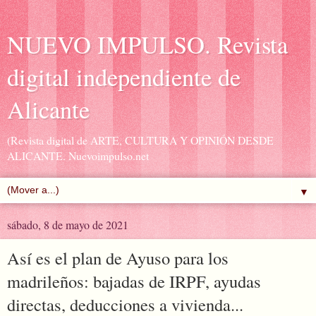
NUEVO IMPULSO. Revista
digital independiente de
Alicante
(Revista digital de ARTE, CULTURA Y OPINIÓN DESDE
ALICANTE. Nuevoimpulso.net
▼
sábado, 8 de mayo de 2021
Así es el plan de Ayuso para los
madrileños: bajadas de IRPF, ayudas
directas, deducciones a vivienda...