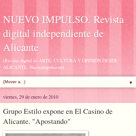
NUEVO IMPULSO. Revista
digital independiente de
Alicante
(Revista digital de ARTE, CULTURA Y OPINIÓN DESDE
ALICANTE. Nuevoimpulso.net
▼
viernes, 29 de enero de 2010
Grupo Estilo expone en El Casino de
Alicante. "Apostando"