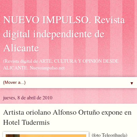
NUEVO IMPULSO. Revista
digital independiente de
Alicante
(Revista digital de ARTE, CULTURA Y OPINIÓN DESDE
ALICANTE. Nuevoimpulso.net
▼
jueves, 8 de abril de 2010
Artista oriolano Alfonso Ortuño expone en
Hotel Tudermis
(foto Teleorihuela)