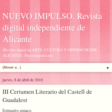
NUEVO IMPULSO. Revista
digital independiente de
Alicante
(Revista digital de ARTE, CULTURA Y OPINIÓN DESDE
ALICANTE. Nuevoimpulso.net
▼
jueves, 8 de abril de 2010
III Certamen Literario del Castell de
Guadalest
Estimados amigos: