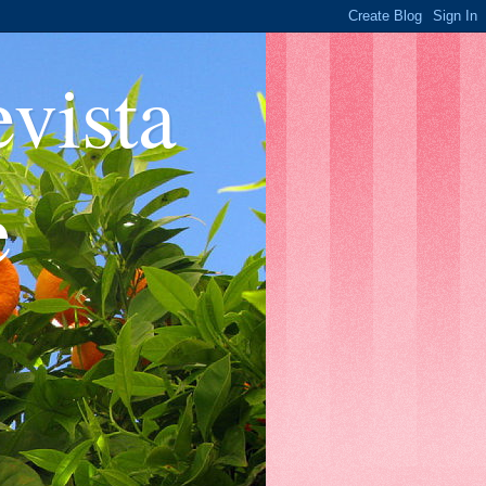
ista
e