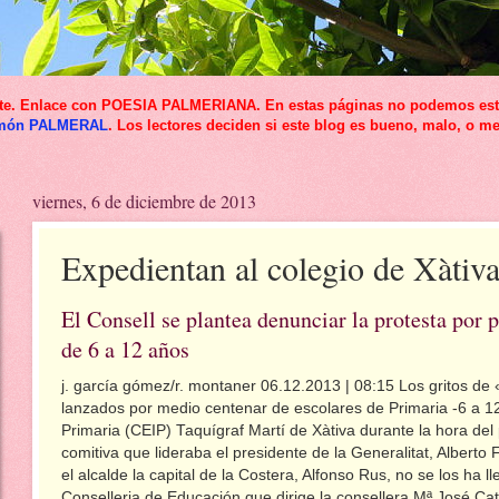
icante. Enlace con POESIA PALMERIANA. En estas páginas no podemos esta
món PALMERAL
. Los lectores deciden si este blog es bueno, malo, o me
viernes, 6 de diciembre de 2013
Expedientan al colegio de Xàtiva
El Consell se plantea denunciar la protesta por
de 6 a 12 años
j. garcía gómez/r. montaner
06.12.2013 | 08:15
Los gritos de
lanzados por medio centenar de escolares de Primaria -6 a 12 
Primaria (CEIP) Taquígraf Martí de Xàtiva durante la hora del 
comitiva que lideraba el presidente de la Generalitat, Alberto
el alcalde la capital de la Costera, Alfonso Rus, no se los ha l
Conselleria de Educación que dirige la consellera Mª José Catal