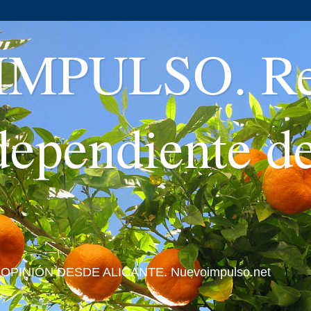
MPULSO. Rev
ndependiente d
 Y OPINIÓN DESDE ALICANTE. Nuevoimpulso.net