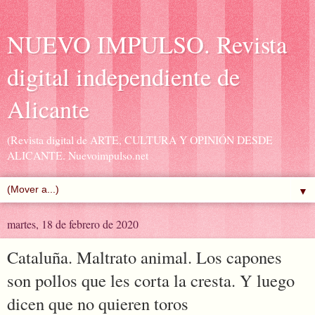
NUEVO IMPULSO. Revista
digital independiente de
Alicante
(Revista digital de ARTE, CULTURA Y OPINIÓN DESDE
ALICANTE. Nuevoimpulso.net
▼
martes, 18 de febrero de 2020
Cataluña. Maltrato animal. Los capones
son pollos que les corta la cresta. Y luego
dicen que no quieren toros