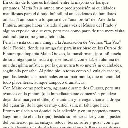
En contra de lo que es habitual, entre la mayoría de los que
pintamos, María Jesús nunca tuvo predisposición ni cualidades
manifiestas para el dibujo infantil, ni antecedentes de familiares
artistas .Tampoco era lo que se dice “una forofa” del Arte de la
Pintura, aunque había visitado alguna vez el Museo del Prado y
alguna exposición que otra, pero mas como parte de una mera visita
cultural que como gran aficionada.
Pero la visita con una amiga a la Asociación de Vecinos “La Voz”
de la Florida, donde su amiga fue para inscribirse en los Cursos de
Pintura que impartía Maite Orozco, la transforman, (por influencia
de su amiga que la insta a que se inscriba con ella), en alumna de
una disciplina artística, por la que nunca tuvo interés ni cualidades,
según ella pensaba. Al principio lo toma como válvula de escape,
para las tensiones emocionales en su matrimonio, que no eran del
todo placenteras, aunque tampoco dramáticas.
Con Maite como profesora, aguanta durante dos Cursos, pero sus
avances en la pintura (que inmediatamente comenzó a practicar
dejando al margen el dibujo) le animan y le enganchan a la droga
del aguarrás, de la que es muy difícil salir, ni falta que hace.
Pronto traslada a su domicilio la adicción y en un pequeño cuarto,
(seguramente el de la ropa), instala su primer taller y con la pasión
del primerizo, pinta, ensaya, retoca, borra, sufre y goza, con algo
que le absorbe y le da el placer espiritual que le llena parte de una