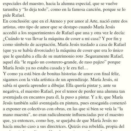
especiales del maestro, hacia la alumna especial, que se vuelve
tarumba y “lo deja todo”, como en la famosa canción, porque se lo
pide Rafael.
En conclusión: que en el Ateneo y por amor al Arte, nació entre dos
artistas, otro tipo de amor que se destapo cuando María Jesús
accedió a los requerimientos de Rafael que una y otra vez le decía:
¿Cuándo te vas llevar la máquina de coser a mi casa? Y por fin y
como símbolo de aceptación, María Jesús traslado a casa de Rafael
(que ya se había divorciado) la máquina de coser que era lo único
que le quedaba a ella de su matrimonio roto .Seguramente Rafael,
aquel día “le regalo un costurero-grande, de raso pajizo” porque
María Jesús ya no estaba casada y le era fiel…
Y como ya está bien de bonitas historias de amor con final feliz,
sigamos con la vida artística de un aprendizaje. María Jesús, ni
sabía ni quería aprender a dibujar. Ella quería pintar y, ante su
negativa, el maestro Rafael, por el temor de perder una alumna tan
aventajada en encantos para él, la puso a pintar. Y a fe, que María
Jesús también salió aventajada en pintura, pues enseguida comenzó
a exponer en colectivas con obras, en las que si bien se veía la “la
mano maestra”, no eran radicalmente influenciadas por el maestro
que, ya entonces, como hoy, se quejaba de que María Jesús no
hacía mucho caso a sus directrices. Quizás esa rebeldía, propia del