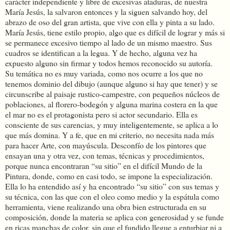
carácter independiente y libre de excesivas ataduras, de nuestra
María Jesús, la salvaron entonces y la siguen salvando hoy, del
abrazo de oso del gran artista, que vive con ella y pinta a su lado.
María Jesús, tiene estilo propio, algo que es difícil de lograr y más si
se permanece excesivo tiempo al lado de un mismo maestro. Sus
cuadros se identifican a la legua. Y de hecho, alguna vez ha
expuesto alguno sin firmar y todos hemos reconocido su autoría.
Su temática no es muy variada, como nos ocurre a los que no
tenemos dominio del dibujo (aunque alguno si hay que tener) y se
circunscribe al paisaje rustico-campestre, con pequeños núcleos de
poblaciones, al florero-bodegón y alguna marina costera en la que
el mar no es el protagonista pero si actor secundario. Ella es
consciente de sus carencias, y muy inteligentemente, se aplica a lo
que más domina. Y a fe, que en mi criterio, no necesita nada más
para hacer Arte, con mayúscula. Desconfío de los pintores que
ensayan una y otra vez, con temas, técnicas y procedimientos,
porque nunca encontraran “su sitio” en el difícil Mundo de la
Pintura, donde, como en casi todo, se impone la especialización.
Ella lo ha entendido así y ha encontrado “su sitio” con sus temas y
su técnica, con las que con el oleo como medio y la espátula como
herramienta, viene realizando una obra bien estructurada en su
composición, donde la materia se aplica con generosidad y se funde
en ricas manchas de color, sin que el fundido llegue a enturbiar ni a