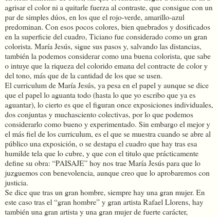
agrisar el color ni a quitarle fuerza al contraste, que consigue con un
par de simples dúos, en los que el rojo-verde, amarillo-azul
predominan. Con esos pocos colores, bien quebrados y dosificados
en la superficie del cuadro, Ticiano fue considerado como un gran
colorista. María Jesús, sigue sus pasos y, salvando las distancias,
también la podemos considerar como una buena colorista, que sabe
o intuye que la riqueza del colorido emana del contracte de color y
del tono, más que de la cantidad de los que se usen.
El curriculum de María Jesús, ya pesa en el papel y aunque se dice
que el papel lo aguanta todo (hasta lo que yo escribo que ya es
aguantar), lo cierto es que el figuran once exposiciones individuales,
dos conjuntas y muchasciento colectivas, por lo que podemos
considerarlo como bueno y experimentado. Sin embargo el mejor y
el más fiel de los curriculum, es el que se muestra cuando se abre al
público una exposición, o se destapa el cuadro que hay tras esa
humilde tela que lo cubre, y que con el titulo que prácticamente
define su obra: “PAISAJE” hoy nos trae María Jesús para que lo
juzguemos con benevolencia, aunque creo que lo aprobaremos con
justicia.
Se dice que tras un gran hombre, siempre hay una gran mujer. En
este caso tras el “gran hombre” y gran artista Rafael Llorens, hay
también una gran artista y una gran mujer de fuerte carácter,