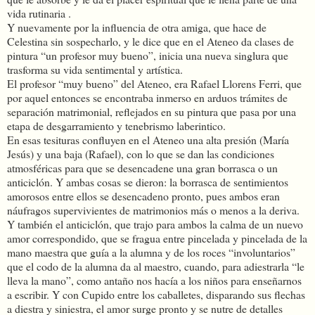
vida rutinaria .
Y nuevamente por la influencia de otra amiga, que hace de
Celestina sin sospecharlo, y le dice que en el Ateneo da clases de
pintura “un profesor muy bueno”, inicia una nueva singlura que
trasforma su vida sentimental y artística.
El profesor “muy bueno” del Ateneo, era Rafael Llorens Ferri, que
por aquel entonces se encontraba inmerso en arduos trámites de
separación matrimonial, reflejados en su pintura que pasa por una
etapa de desgarramiento y tenebrismo laberintico.
En esas tesituras confluyen en el Ateneo una alta presión (María
Jesús) y una baja (Rafael), con lo que se dan las condiciones
atmosféricas para que se desencadene una gran borrasca o un
anticiclón. Y ambas cosas se dieron: la borrasca de sentimientos
amorosos entre ellos se desencadeno pronto, pues ambos eran
náufragos supervivientes de matrimonios más o menos a la deriva.
Y también el anticiclón, que trajo para ambos la calma de un nuevo
amor correspondido, que se fragua entre pincelada y pincelada de la
mano maestra que guía a la alumna y de los roces “involuntarios”
que el codo de la alumna da al maestro, cuando, para adiestrarla “le
lleva la mano”, como antaño nos hacía a los niños para enseñarnos
a escribir. Y con Cupido entre los caballetes, disparando sus flechas
a diestra y siniestra, el amor surge pronto y se nutre de detalles