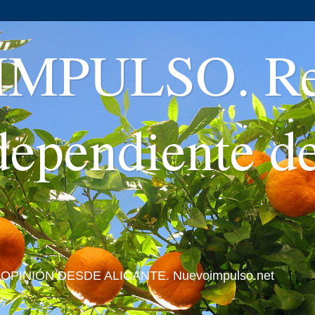
MPULSO. Rev
ndependiente d
 Y OPINIÓN DESDE ALICANTE. Nuevoimpulso.net