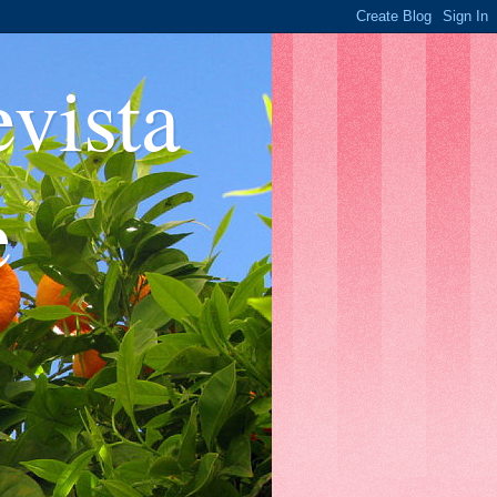
ista
e