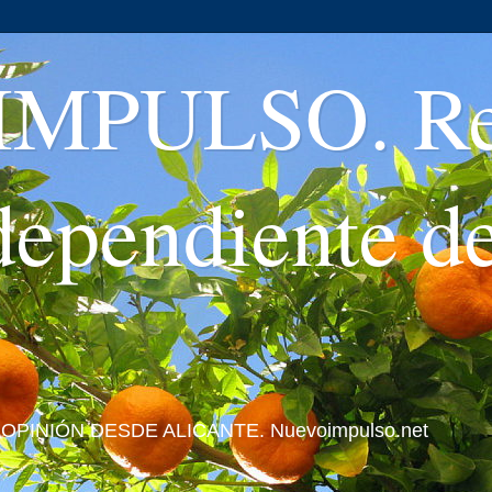
MPULSO. Rev
ndependiente d
 Y OPINIÓN DESDE ALICANTE. Nuevoimpulso.net