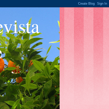
ista
e