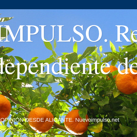
MPULSO. Rev
ndependiente d
 Y OPINIÓN DESDE ALICANTE. Nuevoimpulso.net