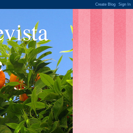
ista
e