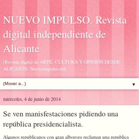
NUEVO IMPULSO. Revista
digital independiente de
Alicante
(Revista digital de ARTE, CULTURA Y OPINIÓN DESDE
ALICANTE. Nuevoimpulso.net
▼
miércoles, 4 de junio de 2014
Se ven manisfestaciones pidiendo una
república presidencialista.
Algunos republicanos con gran alborozo reclaman una republica