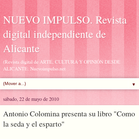
NUEVO IMPULSO. Revista
digital independiente de
Alicante
(Revista digital de ARTE, CULTURA Y OPINIÓN DESDE
ALICANTE. Nuevoimpulso.net
▼
sábado, 22 de mayo de 2010
Antonio Colomina presenta su libro "Como
la seda y el esparto"