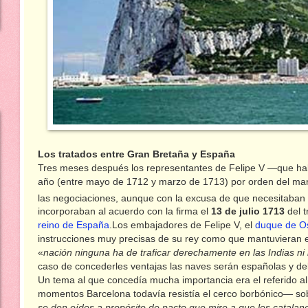
Los tratados entre Gran Bretaña y España
Tres meses después los representantes de Felipe V —que hab
año (entre mayo de 1712 y marzo de 1713) por orden del marq
las negociaciones, aunque con la excusa de que necesitaban 
incorporaban al acuerdo con la firma el
13 de julio 1713
del t
reino de España
.Los embajadores de Felipe V, el
duque de O
instrucciones muy precisas de su rey como que mantuvieran 
«
nación ninguna ha de traficar derechamente en las Indias ni 
caso de concederles ventajas las naves serán españolas y deb
Un tema al que concedía mucha importancia era el referido a
momentos Barcelona todavía resistía el cerco borbónico— so
se den oídos a propósito de pacto que mire a que los catalan