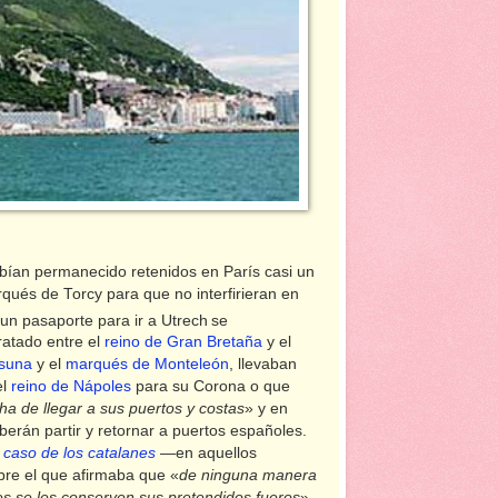
ían permanecido retenidos en París casi un
ués de Torcy para que no interfirieran en
un pasaporte para ir a Utrech
se
ratado entre el
reino de Gran Bretaña
y el
suna
y el
marqués de Monteleón
, llevaban
el
reino de Nápoles
para su Corona o que
ha de llegar a sus puertos y costas
» y en
erán partir y retornar a puertos españoles.
l
caso de los catalanes
—en aquellos
bre el que afirmaba que «
de ninguna manera
es se les conserven sus pretendidos fueros
».