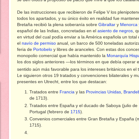
De las instrucciones que recibieron de Felipe V los plenipote
todos los apartados, y su único éxito en realidad fue mantener
Bretaña recibió la plena soberanía sobre
Gibraltar
y
Menorca
español de las Indias, concretadas en el
asiento de negros
, q
en virtud del cual podía enviar a la América española un total
el
navío de permiso
anual, un barco de 500 toneladas autoriza
feria de
Portobelo
y libres de aranceles. Con estas dos conce
monopolio comercial que había mantenido la
Monarquía Hisp
los dos siglos anteriores —los términos en que debía operar 
sentido aún más favorable para los intereses británicos en el
Le siguieron otros 19 tratados y convenciones bilaterales y mu
presentes en Utrecht, entre los que destacan:
Tratados entre
Francia
y las
Provincias Unidas
,
Brande
de 1713).
Tratados entre España y el ducado de Saboya (julio de 1
Portugal (febrero de
1715
).
Convenios comerciales entre Gran Bretaña y España (m
1715).