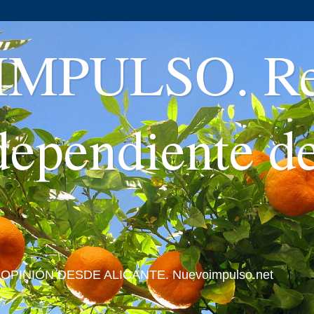
MPULSO. Rev
ndependiente d
 Y OPINIÓN DESDE ALICANTE. Nuevoimpulso.net