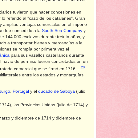
nciarios tuvieron que hacer concesiones en
 lo referido al "caso de los catalanes". Gran
y amplias ventajas comerciales en el imperio
ue fue concedido a la
South Sea Company
y
 de 144.000 esclavos durante treinta años, y
do a transportar bienes y mercancías a la
siones se rompía por primera vez el
ánica
para sus vasallos castellanos durante
el navío de permiso fueron concretados en un
20
 tratado comercial que se firmó en 1716—.
ltilaterales entre los estados y monarquías
burgo
,
Portugal
y el
ducado de Saboya
(julio
714), las Provincias Unidas (julio de 1714) y
arzo y diciembre de 1714 y diciembre de