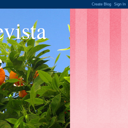
ista
e