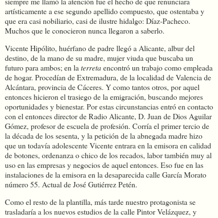
siempre me llamó la atención fue el hecho de que renunciara
artísticamente a ese segundo apellido compuesto, que ostentaba y
que era casi nobiliario, casi de ilustre hidalgo: Díaz-Pacheco.
Muchos que le conocieron nunca llegaron a saberlo.
Vicente Hipólito, huérfano de padre llegó a Alicante, albur del
destino, de la mano de su madre, mujer viuda que buscaba un
futuro para ambos; en la
terreta
encontró un trabajo como empleada
de hogar. Procedían de Extremadura, de la localidad de Valencia de
Alcántara, provincia de Cáceres. Y como tantos otros, por aquel
entonces hicieron el trasiego de la emigración, buscando mejores
oportunidades y bienestar. Por estas circunstancias entró en contacto
con el entonces director de Radio Alicante, D. Juan de Dios Aguilar
Gómez, profesor de escuela de profesión. Corría el primer tercio de
la década de los sesenta, y la petición de la abnegada madre hizo
que un todavía adolescente Vicente entrara en la emisora en calidad
de botones, ordenanza o chico de los recados, labor también muy al
uso en las empresas y negocios de aquel entonces. Eso fue en las
instalaciones de la emisora en la desaparecida calle García Morato
número 55. Actual de José Gutiérrez Petén.
Como el resto de la plantilla, más tarde nuestro protagonista se
trasladaría a los nuevos estudios de la calle Pintor Velázquez, y