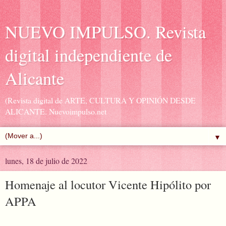
NUEVO IMPULSO. Revista
digital independiente de
Alicante
(Revista digital de ARTE, CULTURA Y OPINIÓN DESDE
ALICANTE. Nuevoimpulso.net
▼
lunes, 18 de julio de 2022
Homenaje al locutor Vicente Hipólito por
APPA