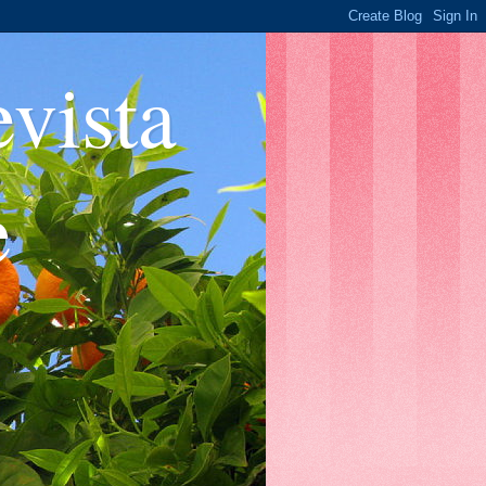
ista
e