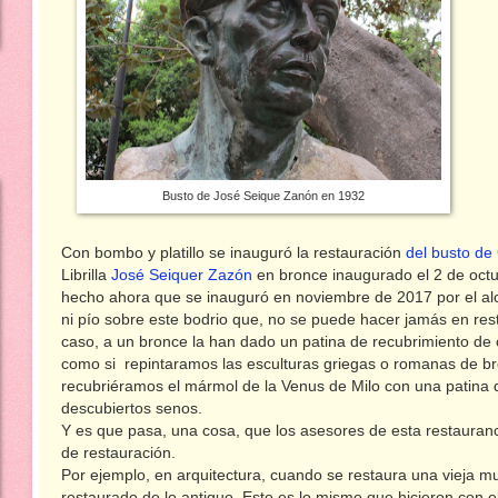
Busto de José Seique Zanón en 1932
Con bombo y platillo se inauguró la restauración
del busto de
Librilla
José Seiquer Zazón
en bronce inaugurado el 2 de octu
hecho ahora que se inauguró en noviembre de 2017 por el alca
ni pío sobre este bodrio que, no se puede hacer jamás en res
caso, a un bronce la han dado un patina de recubrimiento de c
como si repintaramos las esculturas griegas o romanas de br
recubriéramos el mármol de la Venus de Milo con una patina 
descubiertos senos.
Y es que pasa, una cosa, que los asesores de esta restauranció
de restauración.
Por ejemplo, en arquitectura, cuando se restaura una vieja mura
restaurado de lo antiguo. Esto es lo mismo que hicieron con 