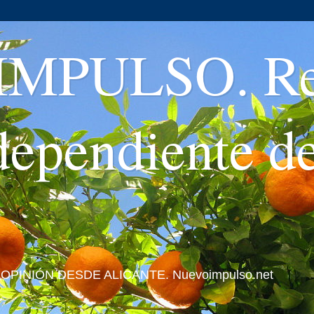
MPULSO. Rev
ndependiente d
 Y OPINIÓN DESDE ALICANTE. Nuevoimpulso.net