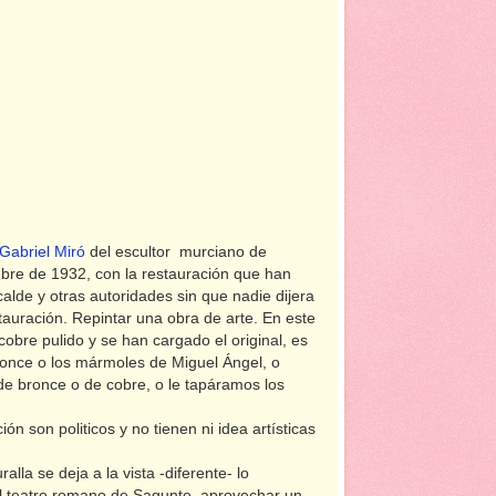
 Gabriel Miró
del escultor murciano de
bre de 1932, con la restauración que han
lde y otras autoridades sin que nadie dijera
tauración. Repintar una obra de arte. En este
obre pulido y se han cargado el original, es
once o los mármoles de Miguel Ángel, o
de bronce o de cobre, o le tapáramos los
n son politicos y no tienen ni idea artísticas
lla se deja a la vista -diferente- lo
el teatro romano de Sagunto, aprovechar un