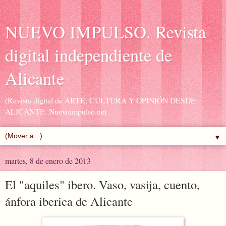
NUEVO IMPULSO. Revista
digital independiente de
Alicante
(Revista digital de ARTE, CULTURA Y OPINIÓN DESDE
ALICANTE. Nuevoimpulso.net
▼
martes, 8 de enero de 2013
El "aquiles" ibero. Vaso, vasija, cuento,
ánfora iberica de Alicante