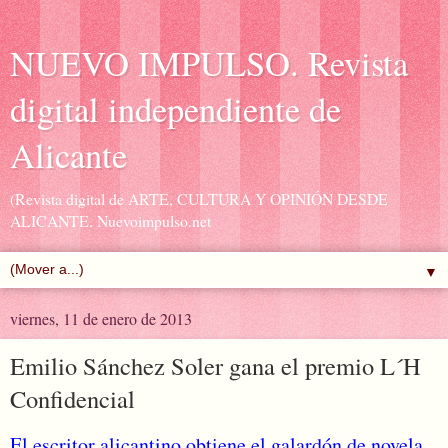
NUEVO IMPULSO. Revista
digital independiente de
Alicante
(Revista digital de ARTE, CULTURA Y OPINIÓN DESDE
ALICANTE. Nuevoimpulso.net
▼
viernes, 11 de enero de 2013
Emilio Sánchez Soler gana el premio L´H
Confidencial
El escritor alicantino obtiene el galardón de novela