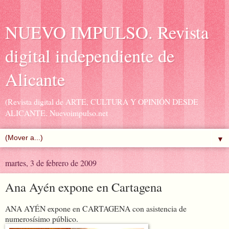
NUEVO IMPULSO. Revista
digital independiente de
Alicante
(Revista digital de ARTE, CULTURA Y OPINIÓN DESDE
ALICANTE. Nuevoimpulso.net
▼
martes, 3 de febrero de 2009
Ana Ayén expone en Cartagena
ANA AYÉN expone en CARTAGENA con asistencia de
numerosísimo público.