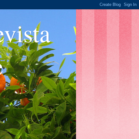
ista
e