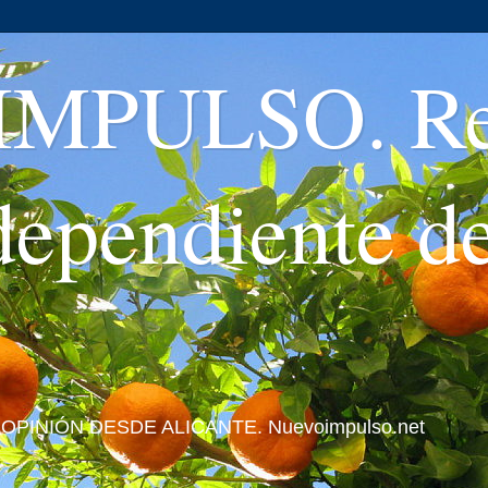
MPULSO. Rev
ndependiente d
 Y OPINIÓN DESDE ALICANTE. Nuevoimpulso.net