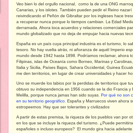
Veo bien lo del orgullo nacional, como la de una ONG marroqu
Canarias, y los islotes. También pueden pedir el Reino naza
reivindicando el Peñón de Gibraltar por los ingleses hace tres
a recuperar nunca porque lo tiempos cambian. La Edad Media
derramada. Ahora toca acuerdos y relaciones comerciales pa
mundo globalizado que no deja de empujar hacia nuevas tecn
España es un país cuya principal industria es el turismo, lo 
tesoro. No hay vuelta atrás, ni añoranza de aquél Imperio e
mundo desde 1942 hasta 1898. Podríamos reclamar, ahora to
Filipinas, islas de Oceanía como Borneo, Marinas y Carolinas,
Italia y Sicilia, Países Bajos, Sahara Occidental, Guinea Ecua
me den territorios, en lugar de crear universidades y hacer 
Uno se muerde los labios por la perdidas de territorios que t
obtuvo su independencia en 1956 cuando se la dio Francia y 
Melilla, porque nunca jamas han sido suyas.
Por qué no son c
en su territorio geográfico.
España y Marruecos viven ahora su
estropeemos. Hay que ser tolerantes y civilizados
A partir de estas premisa, la riqueza de los pueblos van por 
en los que se incluye la riqueza del turismo. ¿Puede permitirs
españoles o incluso europeos? El mundo gira hacia adelante 