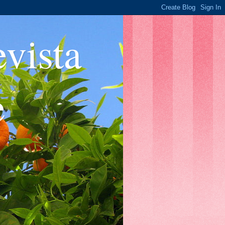
ista
e