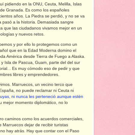
í pidiendo en la ONU, Ceuta, Melilla, Islas
rí de Granada. Es como los españoles
cientos años. La Piedra se perdió, y no se va
 pasó a la historia. Demasiada sangre
ra que las ciudadanos vivamos mejor en un
ologías y nuevos retos.
sabemos y por ello lo protegemos como un
spañol que en la Edad Moderna domino el
da América desde Tierra de Fuego a Alaska.
 y Isla de Pascua, Guam, parte del del sur
torial... Es muy cómodo eso de pedir y que
hombres libres y emprendedores.
uvimos. Marruecos, un vecino terco que
España, no puede reclamar ni Ceuta ni
uyas, ni nunca les perteneció aunque estén
 mejor momento diplomático, no lo
otro caminos como los acuerdos comerciales,
e Marruecos dejar de recibir turistas
no hay atrás. Hay que contar con el Paso