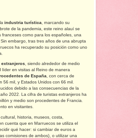
la
industria turística
, marcando su
rote de la pandemia, este reino alauí se
os franceses como para los españoles, una
 Sin embargo, tras tres años de una abrupta
arruecos ha recuperado su posición como uno
a.
s extranjeros
, siendo alrededor de medio
 líder en visitas al Reino de manera
 procedentes de España
, con cerca de
n 56 mil, y Estados Unidos con 66 mil.
cidos debido a las consecuencias de la
o 2022. La cifra de turistas extranjeros ha
 millón y medio son procedentes de Francia.
to en visitantes.
cultural, historia, museos, costa,
en cuenta que en Marruecos se utiliza el
ecidir qué hacer: si cambiar de euros a
as comisiones de ambos), o utilizar una