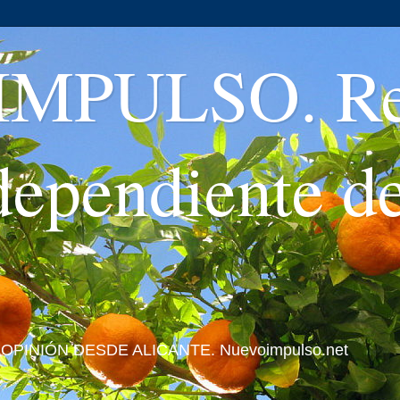
MPULSO. Rev
ndependiente d
 Y OPINIÓN DESDE ALICANTE. Nuevoimpulso.net