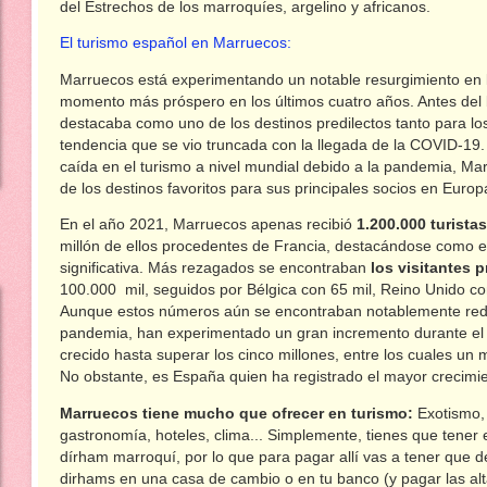
del Estrechos de los marroquíes, argelino y africanos.
El turismo español en Marruecos:
Marruecos está experimentando un notable resurgimiento en 
momento más próspero en los últimos cuatro años. Antes del b
destacaba como uno de los destinos predilectos tanto para l
tendencia que se vio truncada con la llegada de la COVID-19.
caída en el turismo a nivel mundial debido a la pandemia, M
de los destinos favoritos para sus principales socios en Europ
En el año 2021, Marruecos apenas recibió
1.200.000 turista
millón de ellos procedentes de Francia, destacándose como el
significativa. Más rezagados se encontraban
los visitantes
100.000 mil, seguidos por Bélgica con 65 mil, Reino Unido co
Aunque estos números aún se encontraban notablemente redu
pandemia, han experimentado un gran incremento durante el añ
crecido hasta superar los cinco millones, entre los cuales un
No obstante, es España quien ha registrado el mayor crecimien
Marruecos tiene mucho que ofrecer en turismo:
Exotismo, 
gastronomía, hoteles, clima... Simplemente, tienes que tener 
dírham marroquí, por lo que para pagar allí vas a tener que d
dirhams en una casa de cambio o en tu banco (y pagar las alt